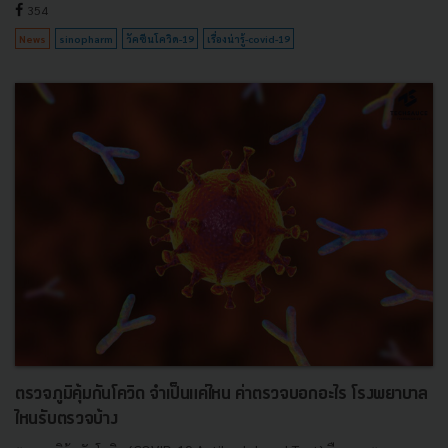
354
News
sinopharm
วัคซีนโควิด-19
เรื่องน่ารู้-covid-19
ตรวจภูมิคุ้มกันโควิด จำเป็นแค่ไหน ค่าตรวจบอกอะไร โรงพยาบาล
ไหนรับตรวจบ้าง