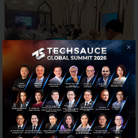
×
นายกฯ สั่งเร่งจัดหาวัคซีนเพิ่มทุกช่องทางตั้งเป้า 10-15 ล้านโดส
ต่อเดือน
นายกฯ สั่งเร่งจัดหาวัคซีนเพิ่มทุกช่องทางตั้งเป้า 10-15 ล้านโดส/เดือน
พร้อมปรับปรุงระบบคัดกรอง-การเข้ารักษาให้มีประสิทธิภาพมากขึ้น...
เมษายน 26, 2021
| By
Techsauce Team
0
News
นายกฯ
วัคซีนโควิด-19
มาตรการจากภาครัฐ
พลเอก-ประยุทธ์-จันทร์โอชา