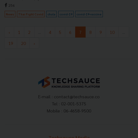
256
News
Thai Fight Covid
chula
covid-19
covid-19-vaccine
‹
1
2
...
4
5
6
7
8
9
10
...
19
20
›
E-mail :
contact@techsauce.co
Tel : 02-001-5375
Mobile : 06-4658-9500
Techsauce Media