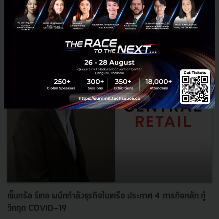
ข่าวล่าสุด
เซ็นทรัล รีเทล ผนึกกำลังธุรกิจในเครือ ประกาศ 4 ภารกิจหลัก กู้
วิกฤต COVID-19