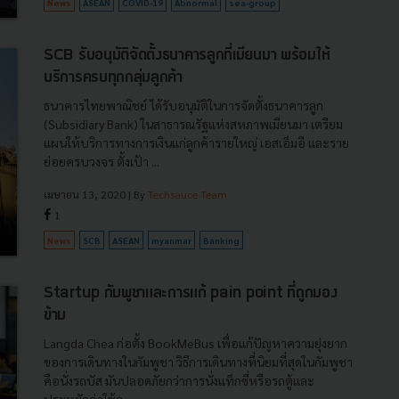
News
ASEAN
COVID-19
Abnormal
sea-group
SCB รับอนุมัติจัดตั้งธนาคารลูกที่เมียนมา พร้อมให้
บริการครบทุกกลุ่มลูกค้า
ธนาคารไทยพาณิชย์ ได้รับอนุมัติในการจัดตั้งธนาคารลูก
(Subsidiary Bank) ในสาธารณรัฐแห่งสหภาพเมียนมา เตรียม
แผนให้บริการทางการเงินแก่ลูกค้ารายใหญ่ เอสเอ็มอี และราย
ย่อยครบวงจร ตั้งเป้า ...
เมษายน 13, 2020
| By
Techsauce Team
1
News
SCB
ASEAN
myanmar
Banking
Startup กัมพูชาและการแก้ pain point ที่ถูกมอง
ข้าม
Langda Chea ก่อตั้ง BookMeBus เพื่อแก้ปัญหาความยุ่งยาก
ของการเดินทางในกัมพูชา วิธีการเดินทางที่นิยมที่สุดในกัมพูชา
คือนั่งรถบัส มันปลอดภัยกว่าการนั่งแท็กซี่หรือรถตู้และ