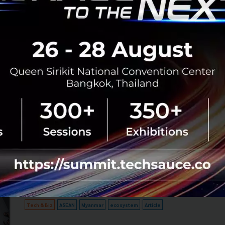
บทความโดย คุณซีซาร์ เซงกุปตา (Caesar Sengupta)
General Manager of Next Billion Users and Payments
ของ Google......
กันยายน 11, 2018
| By
Techsauce Team
55
Tech & Biz
SME
ASEAN
Google
Ad X-Zyte
Myanmar’s ecosystem gets saucy!
Ever since opening its country up, Myanmar has got
startups salivating for the taste of opportunities.
Here’s what Techsauce has found out so far on how to
create the right sauce f...
February 4, 2018
| By
Chaowarat Yongjiranon
0
Tech & Biz
ASEAN
Myanmar
ecosystem
Article