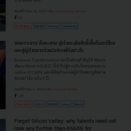
ประหยัดค่าใช้จ...
พฤศจิกายน 18, 2019
| By
Channarong Jansoe
75
Tech & Biz
ASEAN
Startup
Cambodia
Warrixจาก‘ล้มละลาย’​สู่เจ้าของลิขสิทธิ์เสื้อทีมชาติไทย​
และสู่ผู้นำตลาดด้วยOnline​ได้อย่างไร
Business Transformation จะเป็นส่วนสำคัญให้ Warrix
พัฒนาช่องทาง B2B2C ที่นำไปสู่การเติบโตของยอดขาย
online กว่า 50% และพิชิตตำแหน่งผู้นำในสมรภูมิตลาด
ASEAN ได้ภายใน 5 ปี...
พฤศจิกายน 6, 2019
| By
Chayanit Dasree
107
Corp Innov
b2b2c
ASEAN
online
Warrix
Forget Silicon Valley: why talents need not
look any further than ASEAN for