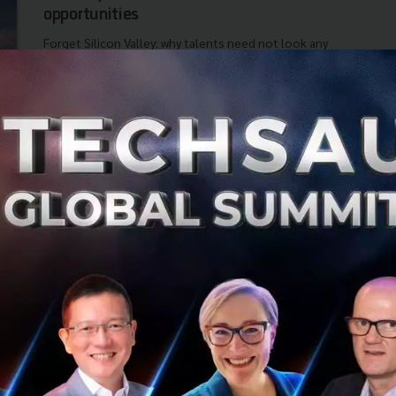
opportunities
Forget Silicon Valley: why talents need not look any
further than ASEAN for opportunities...
October 16, 2019
| By
Techsauce Team
23
Tech & Biz
Tech & Biz
ASEAN
Asia IoT เปิดผลสำรวจ Service และ Retail ไทย
ยังตามหลังด้านการวางแผนดิจิทัลในอาเซียน
Asia IoT Business Platform (AIBP) ผู้นำด้านการพัฒนา
โปรแกรมธุรกิจชั้นนำของเอเชีย เผยผลการสำรวจจากผู้
เชี่ยวชาญด้านธุรกิจและเทคโนโลยีสารสนเทศ 1,624 คนทั่ว
เอเชียตะวันออกเฉียงใต้ ชี้เทค...
มิถุนายน 28, 2019
| By
Techsauce Team
118
PR News
DEPA
ASEAN
Asia IoT