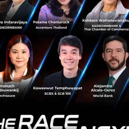
มกราคม 22, 2019
| By
Techsauce Team
4.4k
Tech & Biz
SAP
ASEAN
Data Science
Social Impact
คนรุ่นใหม่ในอาเซียนตื่นเต้นกับผลของเทคโนโลยีต่องาน
ในอนาคต แต่ยังอยู่ในโหมด "ตั้งรับ" มากกว่า "ปรับตัว"
ผลการสำรวจ ASEAN Youth and the Future of Work ของ
World Economic Forum (WEF) และ Sea Group (ชื่อเดิม
Garena) จากสิงคโปร์ พบว่า คนหนุ่มสาวในภูมิภาคอาเซียนมี
ทัศนคติในเชิงบวกเกี่ยวกับ...
กันยายน 14, 2018
| By
Jen Namjatturas
105
Tech & Biz
ASEAN
Technology
Asean youth
Entrepreneur
สร้างความร่วมมือกับ SME เพื่อยกระดับชุมชนดิจิทัลใน
ASEAN