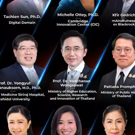
Toyota เตรียมงบ 2,000 ล้าน USD ผุดแผนลงทุน
พัฒนา EV ที่อินโดนีเซียใน 4 ปี
ช่วงไม่กี่ปีที่ผ่านมา ยานยนต์ขับเคลื่อนไฟฟ้าหรือ Electric
Vehicle กลายเป็นผลิตภัณฑ์ที่ได้รับการผลักดันจากทั่วโลก โดย
ในภูมิภาคเอเชียตะวันออกเฉียงใต้ของเรา EV เริ่มมีบทบาทไม่
น้อย เพร...
มิถุนายน 28, 2019
| By
Saral
692
News
ASEAN
toyota
Indonesia
Automobile
เด็กไทย สุดเจ๋ง แชร์ประสบการณ์การใช้ Data
Analytics แก้ปัญหาสังคม
ในขณะที่โลกกำลังพัฒนาเข้าสู่ยุคดิจิทัลอย่างรวดเร็ว แรงงานที่
มีทักษะดิจิทัลจึงเป็นที่ต้องการของตลาดมากขึ้น หนึ่งในทักษะ
ดิจิทัลที่กำลังเป็นที่จับตาคือ Data Analytics หรือการ
วิเคราะห์...