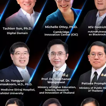
จากการพัฒนาของเทคโนโลยี...
มีนาคม 21, 2022
| By
Techsauce Team
130
Tech & Biz
web3.0
blockchain
case-study
techsauce-live
Techsauce Live : ทำความเข้าใจ Web3.0 วิธีการ
ทำงาน Case Study และการหาโอกาสทางธุรกิจ
Web3.0 ได้กลายเป็นเทคโนโลยีที่น่าจับตามอง และได้ถูกพูดถึง
เป็นอย่างมากในช่วงที่ผ่านมา ในคลิปนี้เราจึงจะพาไป ทำความ
เข้าใจ Web3.0 กันให้มากขึ้นว่าเทคโนโลยีนี้ทำงานอย่างไร ,
เกี่ยวข้อ...
กุมภาพันธ์ 12, 2022
| By
Techsauce Team
0
TS Video
web3.0
Case Study
blockchain
Smart Contract
กรณีศึกษา CPANEL : ทำอย่างไร เมื่อเทคโนโลยีเดิมใน