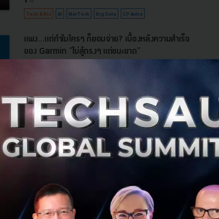
Tech & Biz
AI
MarTech
Big Data
CP Axtra
แพง...แต่ทำไมใครๆ ก็ยอมจ่าย? เบื้องหลังความสำเร็จ
ของ Garmin "ไม่สู้ตรงๆ แต่ชนะขาด"
เจาะลึกกลยุทธ์ธุรกิจของ Garmin ที่พลิกชะตาจากวิกฤตการณ์
สมาร์ทโฟน สู่การเป็นผู้นำตลาดสมาร์ทวอทช์เฉพาะทาง อ่าน
บทเรียนการปรับตัวครั้งสำคัญที่ไม่สู้ตรงๆ แต่กลับชนะขาด
และสร้างการเติบโต...
กันยายน 30, 2025
| By
Techsauce Team
0
Culture Transformation
GPS
R&D
Garmin
Wearable
ทำความเข้าใจ Web 3.0 เกี่ยวกับ Blockchain
อย่างไร ในฐานะผู้ใช้ควรรู้อะไรบ้าง ?
ทำความเข้าใจความสำคัญของเทคโนโลยี Web 3.0 และความ
เกี่ยวข้องกับ Blockchain รวมถึงกรณีศึกษาที่จะเป็นประโยชน์
กับผู้ใช้ตลอดจนโอกาสทางธุรกิจ และโอกาสในการทำรายได้