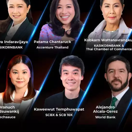
ท้องตลาด ตอบโจทย์ความต้องการขององค์กรได้ไม่มาก
พอ ?
กรณีศึกษา CPANEL : ทำอย่างไร เมื่อเทคโนโลยีเดิมในท้อง
ตลาด ตอบโจทย์ความต้องการของลูกค้าได้ไม่มากพอ...
มีนาคม 1, 2021
| By
Techsauce Team
634
Corp Innov
cpanel
precast
case-study
corporate-innovation
เหมือนเดิม หรือ เปลี่ยนไป? บทเรียนจากอู่ฮั่น หลังรัฐ
ผ่อนคลายมาตรการล็อคดาวน์
ทางรัฐบาลจีนได้ผ่อนคลายมาตรการล็อคดาวน์ในอู่ฮั่นลงหลัง
จากถูกปิดลงมากกว่า 10 อาทิตย์ ซึ่งหลาย ๆ ประเทศทั่วโลกก็
อยากทราบว่าเมื่อเปิดเมืองสถานการณ์ต่อไปที่เราจะเจอคือ
อะไร? อู่ฮั่นจึ...
เมษายน 29, 2020
| By
Techsauce Team
13