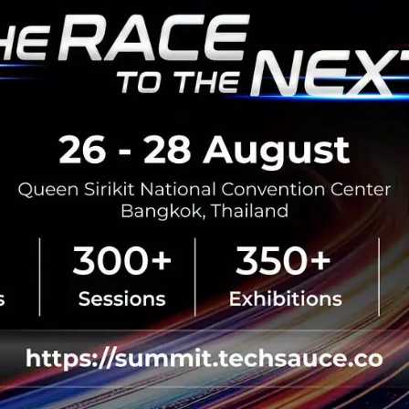
News
Wuhan
COVID-19
Pandemic
Lockdown
เพราะเหตุใดทำไม Trello ยังไปไม่ถึงดวงดาว?
บทความนี้ต้นฉบับมาจาก Blog ของ Hiten Shah ซึ่งเขียนไว้
อย่างน่าสนใจ Techsauce จึงหยิบมาเรียบเรียง เป็นอีกหนึ่ง
Case Study ที่ควรอ่านค่ะ......
พฤศจิกายน 13, 2017
| By
Techsauce Team
15
Tech & Biz
Trello
Startup
Atlassian
Case Study
ใบเสร็จ/ใบรับประกันชอบหาย? ไม่รู้เคลมประกันอย่างไร
ดี? Blockchain และ Chatbot ช่วยคุณได้ โซลูชั่น
จากงาน Deloitte Hackathon
Blockchain อีกแล้ว! คำนี้เป็นคำที่ถูกพูดถึงมากที่สุดคำหนึ่งใน
ช่วงปีที่ผ่านมา แต่ในเชิงผู้ใช้แล้ว ยอมรับว่าดูห่างไกลตัว แม้ผู้