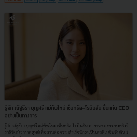
รู้จัก ณัฐธีรา บุญศรี แม่ทัพใหม่ เซ็นทรัล-โรบินสัน ขึ้นแท่น CEO
อย่างเป็นทางการ
รู้จัก ณัฐธีรา บุญศรี แม่ทัพใหม่ เซ็นทรัล-โรบินสัน ทายาทของครอบครัวจิ
ราธิวัฒน์ วางกลยุทธ์เพื่อสานต่อความสำเร็จปักธงเป็นเดสติเนชันอันดับ 1