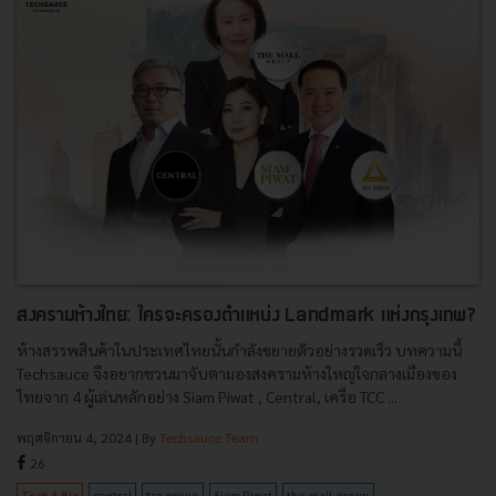
สงครามห้างไทย: ใครจะครองตำแหน่ง Landmark แห่งกรุงเทพ?
ห้างสรรพสินค้าในประเทศไทยนั้นกำลังขยายตัวอย่างรวดเร็ว บทความนี้
Techsauce จึงอยากชวนมาจับตามองสงครามห้างใหญ่ใจกลางเมืองของ
ไทยจาก 4 ผู้เล่นหลักอย่าง Siam Piwat , Central, เครือ TCC ...
พฤศจิกายน 4, 2024
| By
Techsauce Team
26
Tech & Biz
central
tcc-group
Siam Piwat
the-mall-group