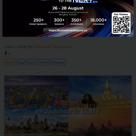
CLMV champion Wisepass wins VIP pass to
Techsauce Global Summit 2018
It takes a lot to claim the title of the CLMV Techsauce Roadshow
pitching competition. You are not only representing one country,
but the whole region of different cultures of Cam...
June 1, 2018
| By
Chaowarat Yongjiranon
0
News
Egg
Laos
CLMV
Vietnam