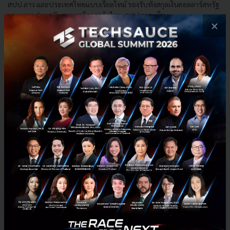
สปป.ลาว และประเทศไทยแบบเรียลไทม์ รองรับทั้งสกุลเงินดอลลาร์สหรัฐ
และบาท ช่วยสนับสนุนธุรกิจการค้าไทย-สปป.ลาว เพิ่ม...
×
พฤศจิกายน 11, 2019
| By
Techsauce Team
116
PR News
Laos
Krungsri
Blockchain
Cross border