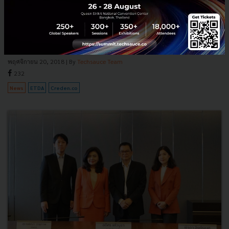
Creden บริษัท Startup ไทย เปิดตัวบริการระบบสร้างเอกสาร
อิเล็กทรอนิกส์และลายเซ็นต์อิเล็กทรอนิกส์ (eDocument และ
eSignature) เพื่อใช้ในกระบวนการยืนยันตัวตนหรือ e-KYC รองรับการ
เติบโตขอ...
พฤศจิกายน 20, 2018
| By
Techsauce Team
232
News
ETDA
Creden.co