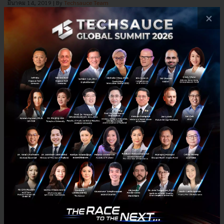
มีนาคม 14, 2019
| By
Techsauce Team
153
×
Tech & Biz
ETDA
jobsDB
10 อาชีพมาแรง
Creden จับมือ ETDA เปิดตัว eDocument และ eSignature
ให้บริการแบบ Freemium