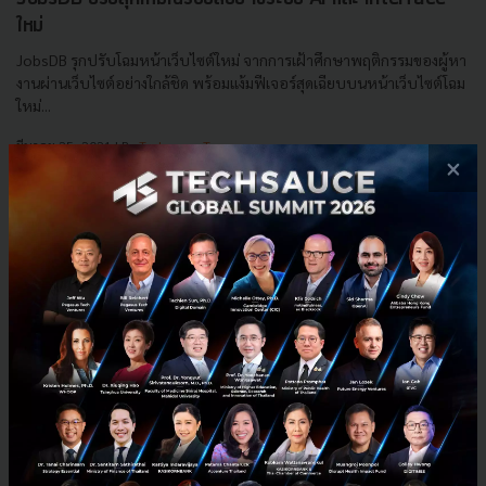
ใหม่
JobsDB รุกปรับโฉมหน้าเว็บไซต์ใหม่ จากการเฝ้าศึกษาพฤติกรรมของผู้หา
งานผ่านเว็บไซต์อย่างใกล้ชิด พร้อมแง้มฟีเจอร์สุดเฉียบบนหน้าเว็บไซต์โฉม
ใหม่...
มีนาคม 25, 2021
| By
Techsauce Team
×
59
PR News
AI
JobsDB
Interface