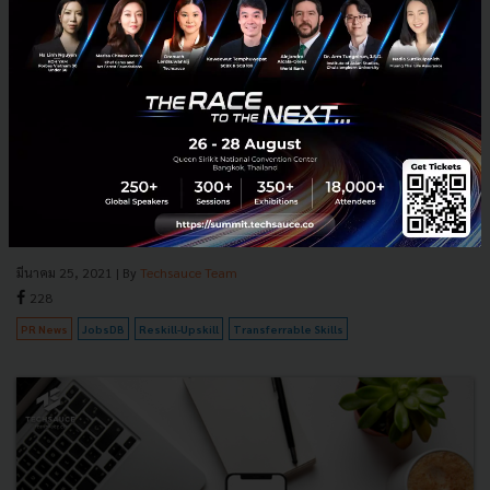
JobsDB เปิดตัวคอร์สเรียนฟรี Reskill-Upskill กว่า 80
รายการปรับทักษะคนหางาน
JobsDB เปิดตัวแคมเปญ “ยกระดับความรู้ ก้าวสู่งานที่ใช่”
#levelupyourcareer กิจกรรมยกระดับทักษะคนหางานผ่านคอร์สเรียน
ออนไลน์ “Reskill-Upskill” จากความร่วมมือกับแพลตฟอร์มการเรียน
ออนไล...
มีนาคม 25, 2021
| By
Techsauce Team
228
PR News
JobsDB
Reskill-Upskill
Transferrable Skills