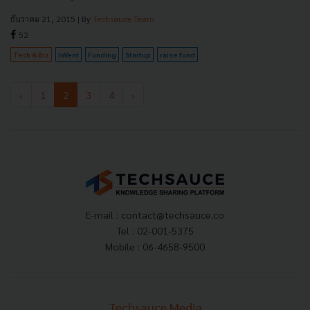
ธันวาคม 21, 2015
| By
Techsauce Team
52
Tech & Biz
InVent
Funding
Startup
raise fund
‹
1
2
3
4
›
E-mail :
contact@techsauce.co
Tel : 02-001-5375
Mobile : 06-4658-9500
Techsauce Media