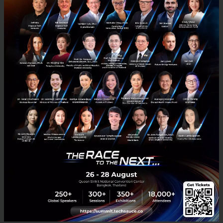
ทำความรู้จักผู้อยู่เบื้องหลังทีมงาน InVent พร้อมคำแนะนำสำหรับ
สตาร์ทอัพในปี 2017
เมื่อถามถึง Corporate Venture Capital ของไทยที่ลงทุนในธุรกิจสตาร์ท
อัพ หนึ่งในชื่อแรกๆ ที่เหล่าสตาร์ทอัพนึกถึงต้องมี InVent อยู่อย่างแน่นอน
InVent เป็นหน่วยงานที่ดูแลทางด้านการลงทุน...
ธันวาคม 15, 2016
| By
Techsauce Team
34