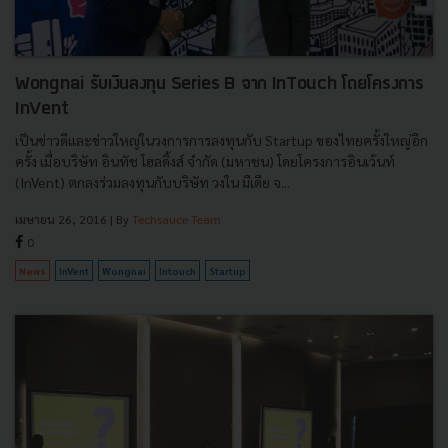
Wongnai รับเงินลงทุน Series B จาก InTouch โดยโครงการ
InVent
เป็นข่าวดีและข่าวใหญ่ในวงการการลงทุนกับ Startup ของไทยครั้งใหญ่อีก
ครั้ง เมื่อบริษัท อินทัช โฮลดิ้งส์ จำกัด (มหาชน) โดยโครงการอินเว้นท์
(InVent) ตกลงร่วมลงทุนกับบริษัท วงใน มีเดีย จ...
เมษายน 26, 2016
| By
Techsauce Team
0
News
InVent
Wongnai
Intouch
Startup