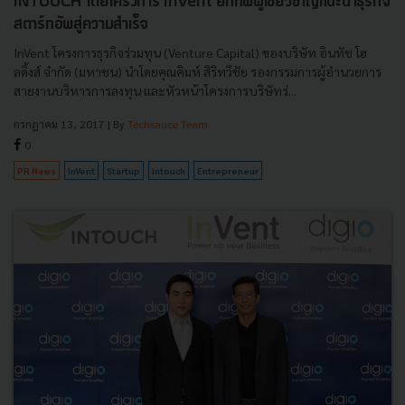
INTOUCH โดยโครงการ InVent ยกทัพผู้เชี่ยวชาญแนะนำธุรกิจ
สตาร์ทอัพสู่ความสำเร็จ
InVent โครงการธุรกิจร่วมทุน (Venture Capital) ของบริษัท อินทัช โฮ
ลดิ้งส์ จำกัด (มหาชน) นำโดยคุณคิมห์ สิริทวีชัย รองกรรมการผู้อำนวยการ
สายงานบริหารการลงทุน และหัวหน้าโครงการบริษัทร่...
กรกฎาคม 13, 2017
| By
Techsauce Team
0
PR News
InVent
Startup
Intouch
Entrepreneur