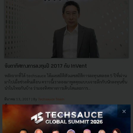
จับตาทิศทางการลงทุนปี 2017 กับ InVent
หลังจากที่ได้ techsauce ได้เผยสถิติตัวเลขสถิติการลงทุนตลอด 5 ปีที่ผ่าน
มาไปเมื่อช่วงต้นเดือน คราวนี้เราลองมาพูดคุยแบบเจาะลึกกับนักลงทุนชั้น
นำในไทยกันบ้าง ว่ามองทิศทางการเติบโตและการ...
มีนาคม 13, 2017
| By
Techsauce Team
0
×
Tech & Biz
InVent
Startup
Investment
Venture Capital