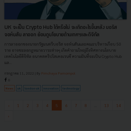
UK จะเป็น Crypto Hub ได้หรือไม่ จะเกิดอะไรขึ้นหลัง บอริส
จอห์นสัน ลาออก ย้อนดูนโยบายด้านเทคฯและดิจิทัล
การลาออกของนายกรัฐมนตรีบอริส จอห์นสันและคณะบริหารเกือบ 50
ราย อาจชะลอกฎหมายวาระต่างๆ เกิดคำถามใหญ่ถึงทิศทางนโยบาย
เทคโนโลยีดิจิทัล อนาคตคริปโตเคอเรนซี ความฝันที่จะเป็น Crypto Hub
แล...
กรกฎาคม 11, 2022
| By
Pimchaya Pamornpol
0
News
uk
london-uk
innovation
technology
‹
1
2
3
4
5
6
7
8
...
13
14
›