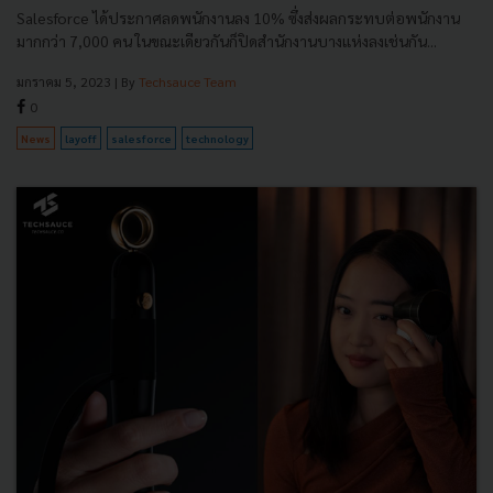
Salesforce ได้ประกาศลดพนักงานลง 10% ซึ่งส่งผลกระทบต่อพนักงาน
มากกว่า 7,000 คน ในขณะเดียวกันก็ปิดสำนักงานบางแห่งลงเช่นกัน...
มกราคม 5, 2023
| By
Techsauce Team
0
News
layoff
salesforce
technology