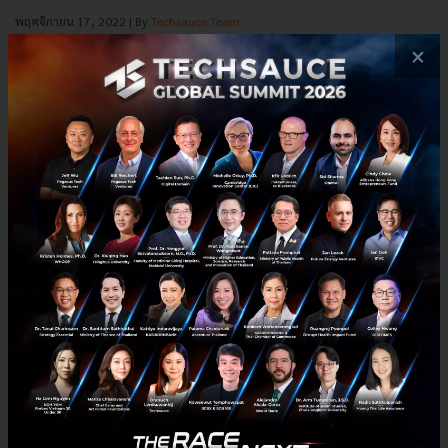
พฤศจิกายน 17, 2022
| By
Techsauce Team
23
×
PR News
nia
meditech
technology
Gartner เปิดเผย 10 เทรนด์เชิงกลยุทธ์ทางเทคโนโลยี สำหรับปี