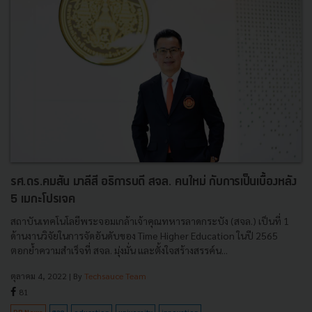
รศ.ดร.คมสัน มาลีสี อธิการบดี สจล. คนใหม่ กับการเป็นเบื้องหลัง
5 เมกะโปรเจค
สถาบันเทคโนโลยีพระจอมเกล้าเจ้าคุณทหารลาดกระบัง (สจล.) เป็นที่ 1
ด้านงานวิจัยในการจัดอันดับของ Time Higher Education ในปี 2565
ตอกย้ำความสำเร็จที่ สจล. มุ่งมั่น และตั้งใจสร้างสรรค์น...
ตุลาคม 4, 2022
| By
Techsauce Team
81
PR News
สจล
education
university
innovation