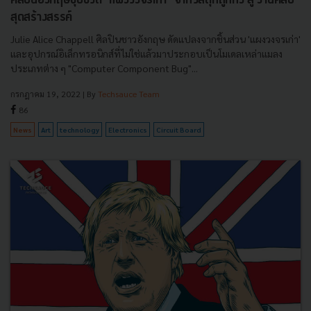
ศิลปินอังกฤษชุบชีวิต ‘แผงวงจรเก่า’ จากวัสดุที่ถูกทิ้ง สู่ งานศิลป์
สุดสร้างสรรค์
Julie Alice Chappell ศิลปินชาวอังกฤษ ดัดแปลงจากชิ้นส่วน 'แผงวงจรเก่า'
และอุปกรณ์อิเล็กทรอนิกส์ที่ไม่ใช่แล้วมาประกอบเป็นโมเดลเหล่าแมลง
ประเภทต่าง ๆ "Computer Component Bug"...
กรกฎาคม 19, 2022
| By
Techsauce Team
86
News
Art
technology
Electronics
Circuit Board