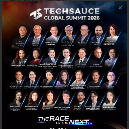
มกราคม 10, 2025
| By
Techsauce Team
×
0
TS Video
technology
เปิด Technology Vision 2024 จาก Accenture ปลดล็อก
ศักยภาพมนุษย์ร่วมกับ 3 กูรูสายเทคฯ