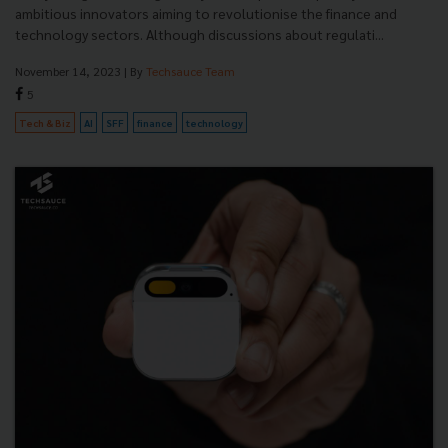
ambitious innovators aiming to revolutionise the finance and
technology sectors. Although discussions about regulati...
November 14, 2023
| By
Techsauce Team
5
Tech & Biz
AI
SFF
finance
technology