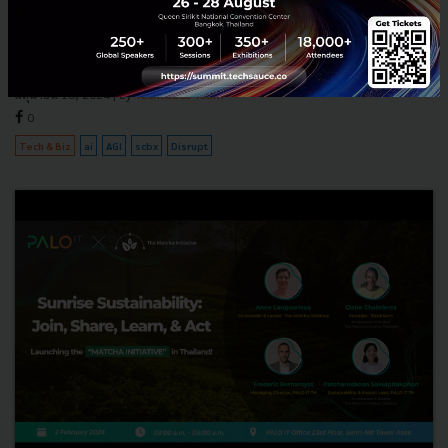
เจาะลึกรายงาน Accenture Technology Vision 2024 - Human by
design ด้านการใช้เทคโนโลยีที่ช่วยพัฒนาศักยภาพของมนุษย์ และรับฟัง
มุมมองด้านการใช้ AI ในองค์กรและการเตรียมความพร้อมจากกูรูที...
มิถุนายน 18, 2024
| By
Techsauce Team
0
Tech & Biz
ai
AGI
scbx
Disrupt