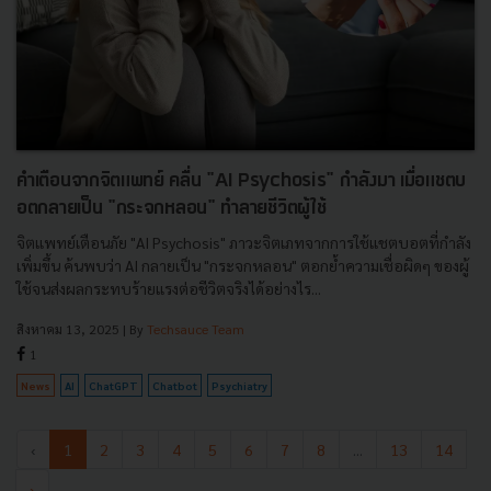
คำเตือนจากจิตแพทย์ คลื่น "AI Psychosis" กำลังมา เมื่อแชตบ
อตกลายเป็น "กระจกหลอน" ทำลายชีวิตผู้ใช้
จิตแพทย์เตือนภัย "AI Psychosis" ภาวะจิตเภทจากการใช้แชตบอตที่กำลัง
เพิ่มขึ้น ค้นพบว่า AI กลายเป็น "กระจกหลอน" ตอกย้ำความเชื่อผิดๆ ของผู้
ใช้จนส่งผลกระทบร้ายแรงต่อชีวิตจริงได้อย่างไร...
สิงหาคม 13, 2025
| By
Techsauce Team
1
News
AI
ChatGPT
Chatbot
Psychiatry
‹
1
2
3
4
5
6
7
8
...
13
14
›