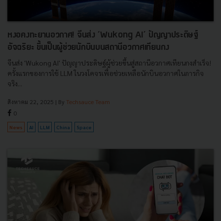
หงอคงทะยานอวกาศ! จีนส่ง ‘Wukong AI’ ปัญญาประดิษฐ์
อัจฉริยะ ขึ้นเป็นผู้ช่วยนักบินบนสถานีอวกาศเทียนกง
จีนส่ง 'Wukong AI' ปัญญาประดิษฐ์ผู้ช่วยขึ้นสู่สถานีอวกาศเทียนกงสำเร็จ!
ครั้งแรกของการใช้ LLM ในวงโคจรเพื่อช่วยเหลือนักบินอวกาศในภารกิจ
จริง...
สิงหาคม 22, 2025
| By
Techsauce Team
0
News
AI
LLM
China
Space