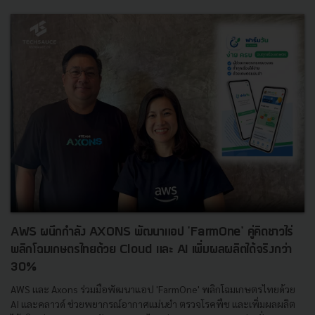
AWS ผนึกกำลัง AXONS พัฒนาแอป 'FarmOne' คู่คิดชาวไร่
พลิกโฉมเกษตรไทยด้วย Cloud และ AI เพิ่มผลผลิตได้จริงกว่า
30%
AWS และ Axons ร่วมมือพัฒนาแอป 'FarmOne' พลิกโฉมเกษตรไทยด้วย
AI และคลาวด์ ช่วยพยากรณ์อากาศแม่นยำ ตรวจโรคพืช และเพิ่มผลผลิต