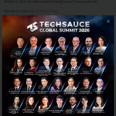
ได้จริงกว่า 30% ยกระดับเกษตรกรไทยสู่ Smart Farming อย่างยั่...
กันยายน 30, 2025
| By
Techsauce Team
2
×
PR News
AI
AWS
Axons
Startup