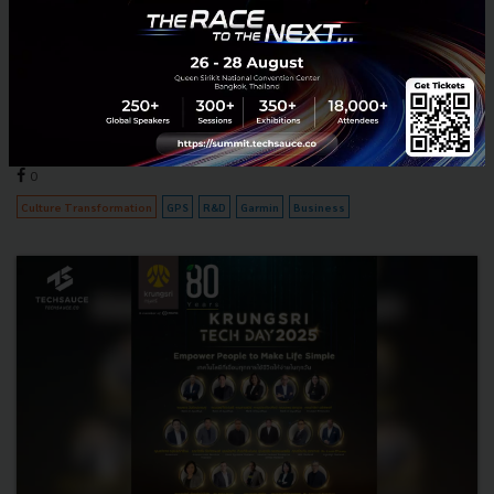
แพง...แต่ทำไมใครๆ ก็ยอมจ่าย? เบื้องหลังความสำเร็จของ
Garmin "ไม่สู้ตรงๆ แต่ชนะขาด"
เจาะลึกกลยุทธ์ธุรกิจของ Garmin ที่พลิกชะตาจากวิกฤตการณ์สมาร์ทโฟน
สู่การเป็นผู้นำตลาดสมาร์ทวอทช์เฉพาะทาง อ่านบทเรียนการปรับตัวครั้ง
สำคัญที่ไม่สู้ตรงๆ แต่กลับชนะขาด และสร้างการเติบโต...
กันยายน 30, 2025
| By
Techsauce Team
0
Culture Transformation
GPS
R&D
Garmin
Business