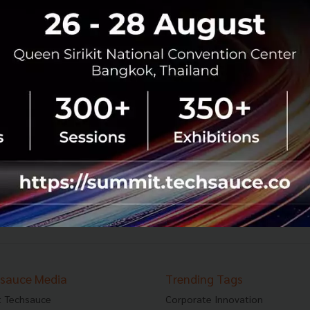
เปิดอกคุยเจาะตรงประเด็น ความท้าทาย โอกาสอยู่รอด
ของ Startup ไทย กับ ไผท ผดุงถิ่น
พึ่งได้รับรางวัลกันไปสดๆ ร้อนๆ ไม่นานนี้กับรางวัล Digital
Startup of The Year 2018 ไม่ใช่ใครอื่นกับ Startup รุ่นแรกๆ
ของไทยอย่างบริษัท Builk One Group นำโดย ไผท ผดุงถิ่น,
Co-Foun...
กันยายน 26, 2018
| By
Techsauce Team
0
Saucy Thoughts
builk
Startup Ecosystem
112
113
114
...
120
121
›
sauce Media
Trending Tags
 Techsauce
Corporate Innovation