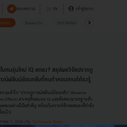
ส่งบทความ
TH
EN
เข้าสู่ระบบ
UGHTS
Based On
SUSTAINABLE
VIDEOS
P
ไมคนรุ่นใหม่ IQ ลดลง? สรุปผลวิจัยปรากฏ
รณ์ฟลินน์ย้อนกลับที่คนทำคอนเทนต์ต้องรู้
ความเข้าใจ "ปรากฏการณ์ฟลินน์ย้อนกลับ" (Reverse
ynn Effect) สาเหตุที่คะแนน IQ และข้อสอบมาตรฐานทั่ว
กลดลงอย่างมีนัยสำคัญ พร้อมวิเคราะห์ทักษะสมองที่กำลัง
ลี่ยนไป
งหาคม 7, 2026
| By
Techsauce Team