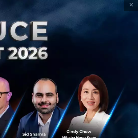
×
ucy Thoughts
iq
Reverse Flynn Effect