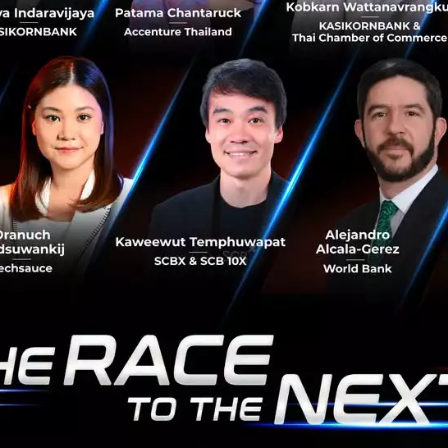
มีเพียงแค่กลยุทธ์การแข่งขันระหว่างภาคธุรกิจเดียวกันเอง หรือ
กับผู้เล่นที่มาจากภาคธุรกิจอื่น แต่รวมไปถึงความท้าทายที่เป็น
ต้นน้...
ตุลาคม 8, 2018
| By
mimee
1k
Saucy Thoughts
SCG
SCB
KBTG
KBank
ฮ่องกงกับความพร้อมของเทคโนโลยี ที่ทำให้ ‘ไต้ฝุ่น
มังคุด’ ไม่ใช่เรื่องหนัก
หากใครได้เห็นคลิปวีดีโอ หรือติดตามข่าวสถาณการณ์ ‘พายุ
ไต้ฝุ่นมังคุด’ ที่เกิดขึ้นที่ฮ่องกงในสัปดาห์ก่อนนี้ ก็อาจจะรู้สึกถึง
ความน่ากลัวของภัยธรรมชาติ และมองว่าฮ่องกงไม่ปลอดภัยใน
เวลานั...
กันยายน 27, 2018
| By
Arocha Phurmtaveepol
4
Saucy Thoughts
hongkong
Mobile App
My Observatory