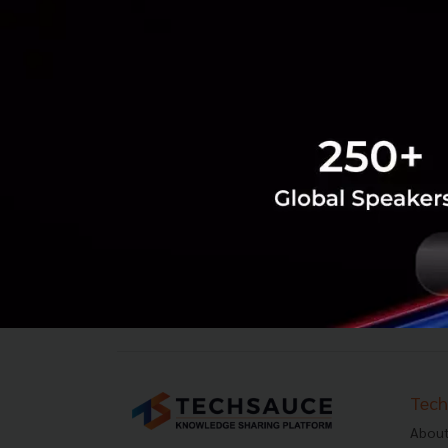
‹
1
2
...
108
109
110
111
Tech
About