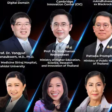
ตุลาคม 31, 2018
| By
woranat
359
Saucy Thoughts
Corp Innov
AIS
Corporate Innovation
โอกาส startup กับการระดมทุนผ่าน ICO ยังมีอยู่จริง
ไหม? ผ่านมุมมองหมู ณัฐวุฒิ แห่ง SIX Network
หากพูดถึงผู้คร่ำหวอดในวงการ Startup ไทย ปฏิเสธไม่ได้ว่า
ชื่อของคุณณัฐวุฒิ พึงเจริญพงศ์ หรือคุณหมู จะต้องได้รับการ
พูดถึงแน่นอน ทั้งบทบาทของ Founder ของ Startup และผู้
จัดการกองทุน 500...
ตุลาคม 12, 2018
| By
Techsauce Team
1
Saucy Thoughts
ICO
Startup
SIX Network
ศึกชิง Talent ในต่างแดนขององค์กรไทย กับการ
ขาดแคลนบุคลากรในยุค Disruption
ความท้าทายสำคัญขององค์กรใหญ่ในยุค Disruption นั้น ไม่ได้