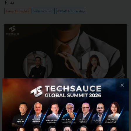
144
Saucy Thoughts
british-council
GREAT Scholarship
×
นวัตกรรมสร้างได้ ผู้นำต้องเปลี่ยน คนต้องพร้อม
หลากหลายองค์กรทุ่มเทด้านเงินทุนมหาศาล พยายามนำความรู้ใหม่ๆ
จนถึงการเสาะแสวงหาเทคโนโลยีทั้งในและต่างประเทศมาใช้ แต่ก็ต้องมา