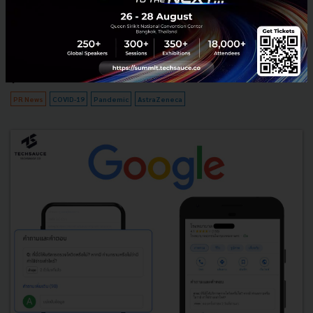
AstraZeneca บริษัทผู้พัฒนาวัคซีนป้องกัน COVID-19 กับเส้นทางดำเนิน
ธุรกิจในประเทศไทยมานานเกือบ 40 ปี โดยเป็นผู้คิดค้น พัฒนา และ
จำหน่ายยา รวมถึงมีส่วนริเริ่มโครงการต่าง ๆ มากมาย เพื่อ...
สิงหาคม 11, 2021
| By
Techsauce Team
139
PR News
COVID-19
Pandemic
AstraZeneca