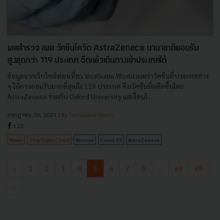
ผลสำรวจ เผย วัคซีนโควิด AstraZeneca นานาชาติยอมรับ
สูงสุดกว่า 119 ประเทศ ฉีดแล้วเดินทางเข้าประเทศได้
ข้อมูลจากเว็บไซต์ท่องเที่ยว VisaGuide.World เผยว่าวัคซีนที่ประเทศต่าง
ๆ ให้การยอมรับมากที่สุดถึง 119 ประเทศ คือวัคซีนที่ผลิตขึ้นโดย
AstraZeneca ร่วมกับ Oxford University แต่เงื่อนไ...
กรกฎาคม 30, 2021
| By
Techsauce Team
120
News
Thai Fight Covid
Vaccine
Covid-19
AstraZeneca
‹
1
2
3
4
5
6
7
8
...
68
69
›