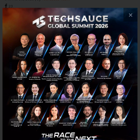
23
×
PR News
deloitte
covid-19
data-science
digital-marketing
เปิดเส้นทางบริษัท AstraZeneca กว่า 40 ปีในไทย กับการนำ
วิทยาศาสตร์มาต่อยอดและพัฒนาการรักษาผู้ป่วย