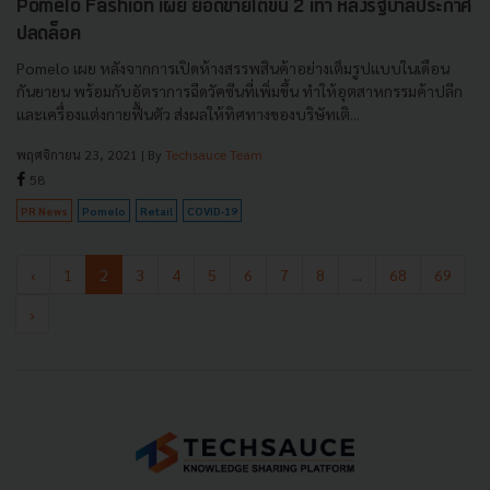
Pomelo Fashion เผย ยอดขายโตขึ้น 2 เท่า หลังรัฐบาลประกาศ
ปลดล็อค
Pomelo เผย หลังจากการเปิดห้างสรรพสินค้าอย่างเต็มรูปแบบในเดือน
กันยายน พร้อมกับอัตราการฉีดวัคซีนที่เพิ่มขึ้น ทำให้อุตสาหกรรมค้าปลีก
และเครื่องแต่งกายฟื้นตัว ส่งผลให้ทิศทางของบริษัทเติ...
พฤศจิกายน 23, 2021
| By
Techsauce Team
58
PR News
Pomelo
Retail
COVID-19
‹
1
2
3
4
5
6
7
8
...
68
69
›