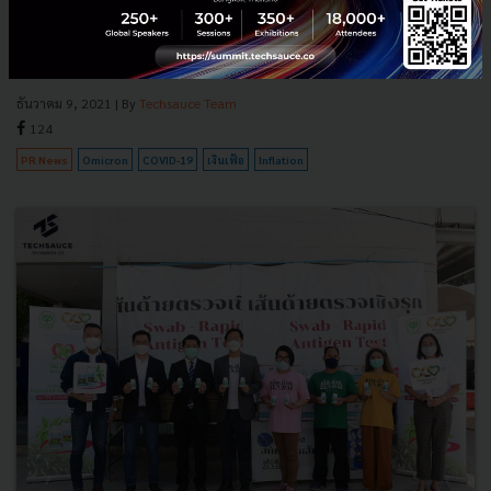
วิจัยกรุงศรีให้มุมมองต่อเศรษฐกิจไทยว่า การบริโภคและการส่งออกหนุน
เศรษฐกิจฟื้นตัว การระบาดของไวรัส Omicron เพิ่มความไม่แน่นอนต่อ
เศรษฐกิจไทย ในขณะที่อัตราเงินเฟ้อทั่วไปเดือนพฤศจิกายนเ...
ธันวาคม 9, 2021
| By
Techsauce Team
124
PR News
Omicron
COVID-19
เงินเฟ้อ
Inflation