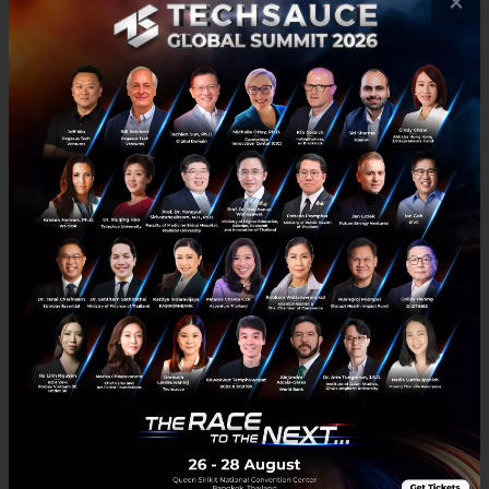
×
ธันวาคม 9, 2021
| By
Techsauce Team
31
PR News
SCB EIC
Omicron
COVID-19
2021 Outlook
วิจัยกรุงศรี ชี้ Omicron สร้างความไม่แน่นอนต่อการฟื้นตัวของ
เศรษฐกิจ ในขณะที่อัตราเงินเฟ้ออาจเร่งขึ้นชั่วคราวในช่วงปลายปี