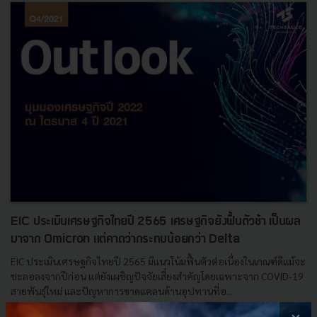
EIC ประเมินเศรษฐกิจไทยปี 2565 เศรษฐกิจยังฟื้นตัวช้า เป็นผล
มาจาก Omicron แต่คาดว่ากระทบน้อยกว่า Delta
EIC ประเมินเศรษฐกิจไทยปี 2565 มีแนวโน้มฟื้นตัวต่อเนื่องในเกณฑ์ดีแม้จะ
ชะลอลงจากปีก่อน แต่ยังเผชิญปัจจัยเสี่ยงสำคัญโดยเฉพาะจาก COVID-19
สายพันธุ์ใหม่ และปัญหาการขาดแคลนด้านอุปทานที่อ...