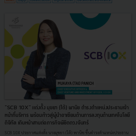
"SCB 10X" แต่งตั้ง มุขยา (ใต้) พานิช ดำรงตำแหน่งประธานเจ้า
หน้าที่บริหาร พร้อมก้าวสู่ผู้นำอาเซียนด้านการลงทุนด้านเทคโนโลยี
ดิจิทัล เดินหน้าสานต่อภารกิจพิชิตดวงจันทร์
SCB 10X ประกาศแต่งตั้ง นางมุขยา (ใต้) พานิช ขึ้นดำรงตำแหน่งประธาน