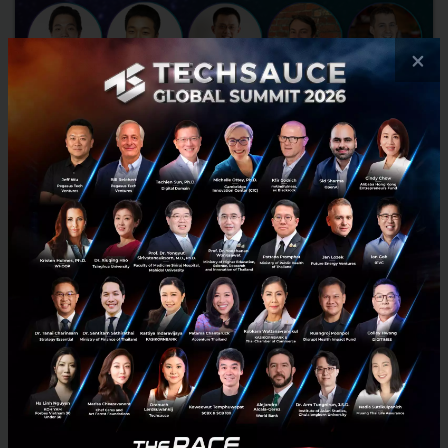
×
พบ 36 วิทยากรแนวหน้าในโลก DeFi และ Digital Asset กับ
งาน REDeFiNE Tomorrow 2021
เมื่อโลกของ Decentralized Finance เป็นเรื่องสำคัญของอนาคตโลกการ
เงิน SCB 10X ตอกย้ำการเป็นผู้ให้ความรู้ ผ่านงาน “REDeFiNE Tomorrow
2021 : Global DeFi Virtual Summit พบ 36 Speakers...
กรกฎาคม 20, 2021
| By
Techsauce Team
21
News
defi
SCB 10X
speakers
advertorial