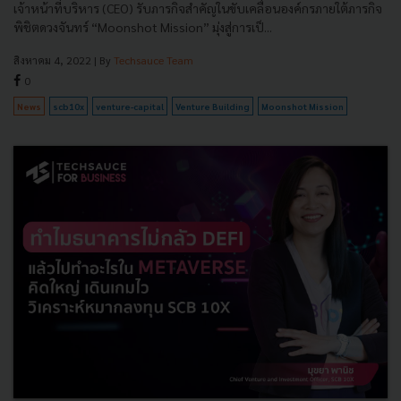
เจ้าหน้าที่บริหาร (CEO) รับภารกิจสำคัญในขับเคลื่อนองค์กรภายใต้ภารกิจ
พิชิตดวงจันทร์ “Moonshot Mission” มุ่งสู่การเป็...
สิงหาคม 4, 2022
| By
Techsauce Team
0
News
scb10x
venture-capital
Venture Building
Moonshot Mission