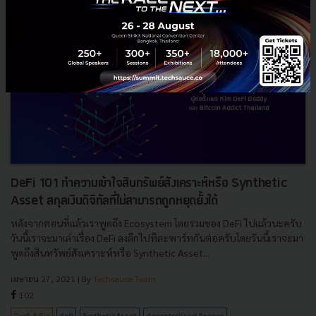
DeFi 101 ทำความเข้าใจสินทรัพย์สังเคราะห์หรือ Synthetic
Asset สกุลเงินดิจิทัลที่ไม่สามารถถูกหยุดยั้งได้
หลังจากตอนที่แล้วเราพูดถึง Ecosystem โดยรวมของ DeFi ไปแล้วนะครับ
วันนี้เราจะมาเล่าเรื่อง DeFi ลงลึกไปทีละพาร์ทกันต่อครับโดยวันนี้เราจะมา
พูดถึงสินทรัพย์สังเคราะห์หรือ Synthetic Asset...
เมษายน 27, 2021
| By
Techsauce Team
102
Tech & Biz
defi
Synthetic Asset
decentralized-finance