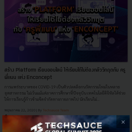
สร้าง Platform เรียนออนไลน์ ให้เรียนได้ไม่ต้องกลัววิกฤตกับ ครู
พี่แนน แห่ง Enconcept
การแพร่ระบาดของ COVID-19 เป็นตัวปลดล็อกนวัตกรรมใหม่ในหลาย
อุตสาหกรรม ไม่เว้นแม้แต่ภาคการศึกษาที่ปัจจุบัน เทคโนโลยีดิจิทัลได้ช่วย
ให้การเรียนรู้ก้าวข้ามขีดจำกัดทางกายภาพไป นักเรียนไม่...
พฤษภาคม 22, 2020
| By
Techsauce Team
0
×
Podcast
Edtech
covid-19
Enconcept
education