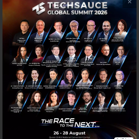
×
ตุลาคม 27, 2021
| By
Techsauce Team
2
News
Bank
net profit
สรุปรายได้และกำไรสุทธิ ครึ่งปีแรกปี 2564 ของ 14 บริษัท