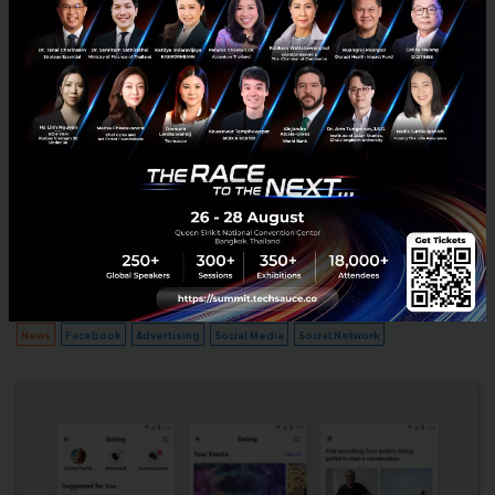
Facebook เปิดตัวโฆษณาคั่นระหว่างคลิปในอีก 21 ประเทศ
ก่อนหน้านี้ Facebook เปิดตัว Ad Break ฟีเจอร์ช่วงพักโฆษณาสำหรับ
คลิปวีดีโอบนเพจ เปิดช่องให้คนทำเพจที่เป็นผู้ผลิตคอนเทนต์สร้างรายได้
จากวิดีโอแบบยาวครั้งแรกเมื่อเดือนสิงหาคม 2561 ใน 5...
กันยายน 25, 2018
| By
Techsauce Team
83
News
Facebook
Advertising
Social Media
Social Network