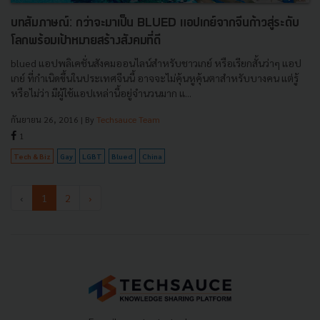
บทสัมภาษณ์: กว่าจะมาเป็น BLUED แอปเกย์จากจีนก้าวสู่ระดับ
โลกพร้อมเป้าหมายสร้างสังคมที่ดี
blued แอปพลิเคชั่นสังคมออนไลน์สำหรับชาวเกย์ หรือเรียกสั้นว่าๆ แอป
เกย์ ที่กำเนิดขึ้นในประเทศจีนนี้ อาจจะไม่คุ้นหูคุ้นตาสำหรับบางคน แต่รู้
หรือไม่ว่า มีผู้ใช้แอปเหล่านี้อยู่จำนวนมาก แ...
กันยายน 26, 2016
| By
Techsauce Team
1
Tech & Biz
Gay
LGBT
Blued
China
‹
1
2
›