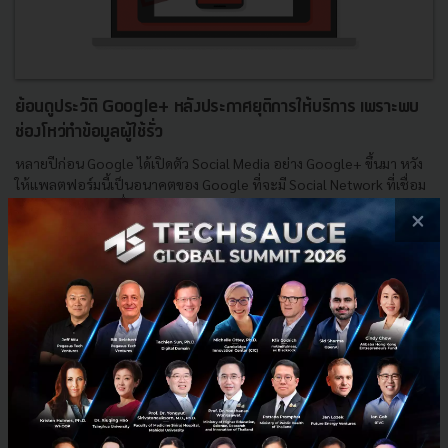
ย้อนดูประวัติ Google+ หลังประกาศยุติการให้บริการ เพราะพบ
ช่องโหว่ทำข้อมูลผู้ใช้รั่ว
หลายปีก่อน Google ได้เปิดตัว Social Media อย่าง Google+ ขึ้นมา หวัง
ให้แพลตฟอร์มนี้เป็นอนาคตของ Google ที่จะมี Social Network ที่เชื่อม
โยงเข้ากับสู่บริการอื่นๆ ของตัวเองได้หมด แต่เก...
×
ตุลาคม 10, 2018
| By
Jenpasit Puprasert
26
Tech & Biz
Google
Google Plus
Social Media
Social Network