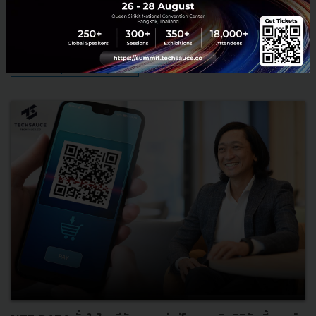
มีนาคม 24, 2022
| By
Techsauce Team
85
PR News
startup
ntt-data
krungsri-finnovate
finnoventure-private-equity-trust-1