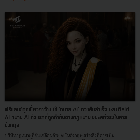
ฟรีแลนซ์ถูกเบี้ยวค่าจ้าง ใช้ 'ทนาย AI' ทวงคืนสำเร็จ Garfield
AI ทนาย AI ตัวแรกที่ถูกกำกับตามกฎหมาย ชนะคดีจริงในศาล
อังกฤษ
บริษัทกฎหมายที่ขับเคลื่อนด้วย AI ในอังกฤษ สร้างสิ่งที่อาจเป็น