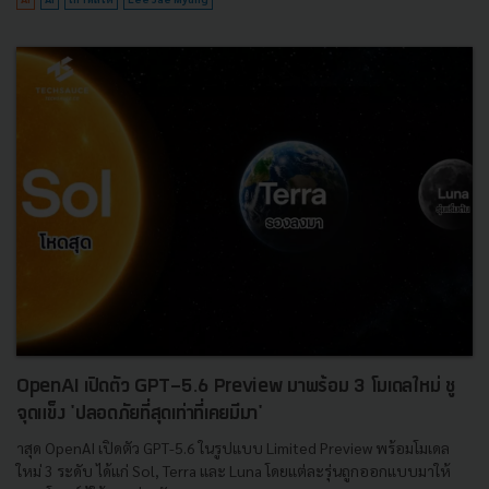
OpenAI เปิดตัว GPT-5.6 Preview มาพร้อม 3 โมเดลใหม่ ชู
จุดแข็ง 'ปลอดภัยที่สุดเท่าที่เคยมีมา'
าสุด OpenAI เปิดตัว GPT-5.6 ในรูปแบบ Limited Preview พร้อมโมเดล
ใหม่ 3 ระดับ ได้แก่ Sol, Terra และ Luna โดยแต่ละรุ่นถูกออกแบบมาให้