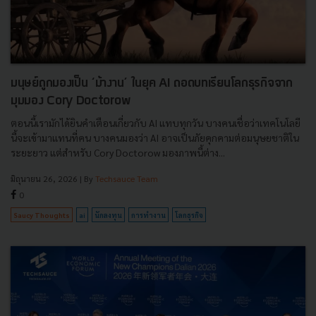
มนุษย์ถูกมองเป็น ‘ม้างาน’ ในยุค AI ถอดบทเรียนโลกธุรกิจจาก
มุมมอง Cory Doctorow
ตอนนี้เรามักได้ยินคำเตือนเกี่ยวกับ AI แทบทุกวัน บางคนเชื่อว่าเทคโนโลยี
นี้จะเข้ามาแทนที่คน บางคนมองว่า AI อาจเป็นภัยคุกคามต่อมนุษยชาติใน
ระยะยาว แต่สำหรับ Cory Doctorow มองภาพนี้ต่าง...
มิถุนายน 26, 2026
| By
Techsauce Team
0
Saucy Thoughts
ai
นักลงทุน
การทำงาน
โลกธุรกิจ