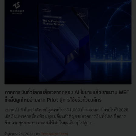
ภาคการเงินทั่วโลกเหลือเวลาทดลอง AI ไม่นานแล้ว รายงาน WEF
ชี้คลื่นลูกใหม่ย้ายจาก Pilot สู่การใช้จริงทั้งองค์กร
ตลาด AI ทั่วโลกกำลังจะมีมูลค่าเกิน 631,000 ล้านดอลลาร์ ภายในปี 2028
เม็ดเงินมหาศาลนี้สะท้อนจุดเปลี่ยนสำคัญของภาคการเงินทั้งโลก คือการ
ย้ายจากยุคของการทดลองใช้ AI ในมุมเล็ก ๆ ไปสู่กา...
มิถุนายน 25, 2026
| By
Techsauce Team