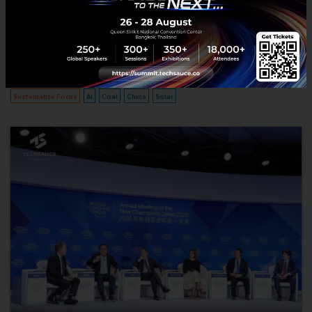
ถอดระบบพลังงานจีนจากวงเสวนา Summer Davos 2026 ทั้งเศรษฐกิจสี
เขียวที่เป็น 10% ของ GDP สี่เสาหลักของระบบไฟฟ้าใหม่ เหตุผลที่
ภูมิรัฐศาสตร์เป็นโอกาส และสงครามราคาแบตเตอรี่ที่ยังดุเดือด ...
มิถุนายน 25, 2026
| By
Techsauce Team
0
Sustainable Focus
AI
Coal
China
Solar