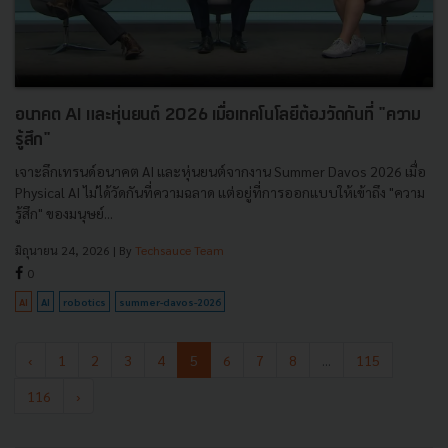
อนาคต AI และหุ่นยนต์ 2026 เมื่อเทคโนโลยีต้องวัดกันที่ "ความ
รู้สึก"
เจาะลึกเทรนด์อนาคต AI และหุ่นยนต์จากงาน Summer Davos 2026 เมื่อ
Physical AI ไม่ได้วัดกันที่ความฉลาด แต่อยู่ที่การออกแบบให้เข้าถึง "ความ
รู้สึก" ของมนุษย์...
มิถุนายน 24, 2026
| By
Techsauce Team
0
AI
AI
robotics
summer-davos-2026
‹
1
2
3
4
5
6
7
8
...
115
116
›