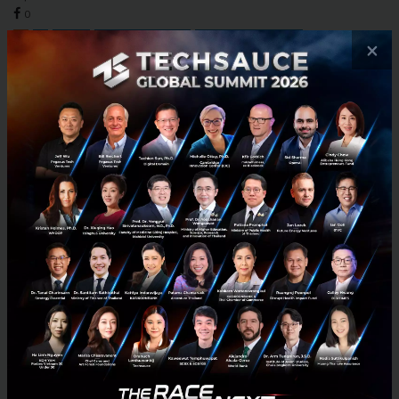
0
AI
AI
fintech
Summer Davos 2026
world-economic-forum
×
พลังงานใหม่โตเร็วเกินไป จนโครงข่ายไฟฟ้าตามไม่ทัน โจทย์ใหญ่
ที่สุดของจีน และของทั้งโลกในเวลาเดียวกัน