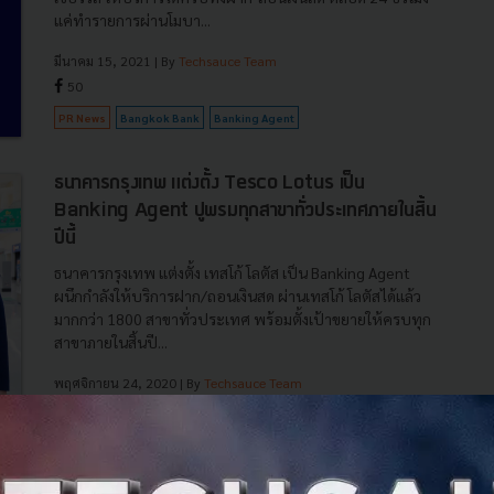
แค่ทำรายการผ่านโมบา...
มีนาคม 15, 2021
| By
Techsauce Team
50
PR News
Bangkok Bank
Banking Agent
ธนาคารกรุงเทพ แต่งตั้ง Tesco Lotus เป็น
Banking Agent ปูพรมทุกสาขาทั่วประเทศภายในสิ้น
ปีนี้
ธนาคารกรุงเทพ แต่งตั้ง เทสโก้ โลตัส เป็น Banking Agent
ผนึกกำลังให้บริการฝาก/ถอนเงินสด ผ่านเทสโก้ โลตัสได้แล้ว
มากกว่า 1800 สาขาทั่วประเทศ พร้อมตั้งเป้าขยายให้ครบทุก
สาขาภายในสิ้นปี...
พฤศจิกายน 24, 2020
| By
Techsauce Team
2
PR News
Tesco Lotus
bangkok-bank
Banking Agent