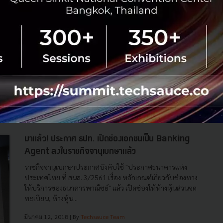
กสิกรไทย เพิ่มช่องทางบริการ เปิด 'KBank Service'
ให้ลูกค้าทำธุรกรรมการเงินผ่านไปรษณีย์ไทยทั่วประเทศ
ธนาคารกสิกรไทยลุยแต่งตั้งแบงกิ้ง เอเย่นต์ ใช้ชื่อบริการ
KBank Service เพิ่มช่องทางการบริการทางการเงิน ประเดิม
ไปรษณีย์ไทย พันธมิตรรายแรก มีเครือข่ายทั่วประเทศ ช่วง
แรกให้บริการรับฝาก...
สิงหาคม 29, 2018
| By
Techsauce Team
76
News
KBank
FinTech
Banking Agent
มาแล้ว! ประกาศ ธปท. เปิดช่องเอกชนเป็น Banking
Agent ลงในราชกิจจานุเบกษาแล้ว
ราชกิจจานุเบกษาประกาศบังคับใช้ "ประกาศธนาคารแห่ง
ประเทศไทย ที่ สนส. 3/2561 เรื่อง หลักเกณฑ์เกี่ยวกับช่องทาง
ให้บริการของธนาคารพาณิชย์" แล้ว เปิดช่องให้ห้างหุ้นส่วนจด
ทะเบียน, ห้างหุ้น...
มีนาคม 12, 2018
| By
Techsauce Team