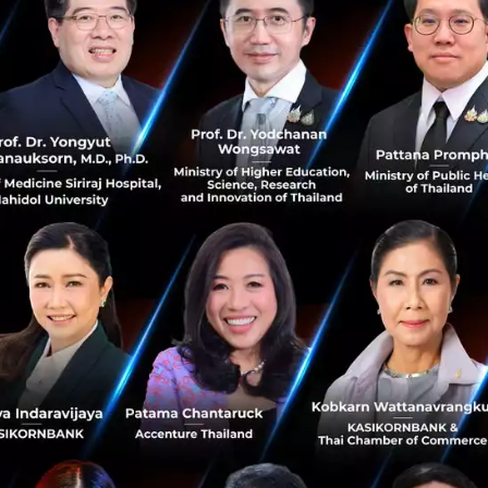
101
PR News
PTG
Krungsri
Banking Agent
SCB เพิ่มบริการธนาคาร ฝาก-ถอน 24 ชั่วโมงผ่าน
เคาน์เตอร์เซอร์วิสใน 7-11 กว่า 11,000 สาขาทั่ว
ประเทศ
ธนาคารไทยพาณิชย์ และ บริษัท เคาน์เตอร์เซอร์วิส กลุ่มธุรกิจ
ในเครือ ซีพี ออลล์ สององค์กรยักษ์ใหญ่ระดับประเทศ
ประกาศความร่วมมือทางธุรกิจครั้งสําคัญในการนําเอาดิจิทัล
เทคโนโลยีมาเป็นตัว...
มีนาคม 29, 2019
| By
Techsauce Team
6.1k
News
SCB
CP ALL
SCB EASY
7-Eleven
ตั้ง CenPay เป็นตัวแทนธนาคารให้บริการ KBank
Service ที่ FamilyMart 5 สาขา
ก่อนหน้านี้ธนาคารกสิกรไทยเปิดให้บริการ “KBank Service”