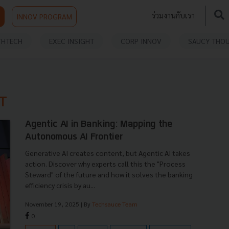
ร่วมงานกับเรา
INNOV PROGRAM
THTECH
EXEC INSIGHT
CORP INNOV
SAUCY THO
T
Agentic AI in Banking: Mapping the
Autonomous AI Frontier
Generative AI creates content, but Agentic AI takes
action. Discover why experts call this the "Process
Steward" of the future and how it solves the banking
efficiency crisis by au...
November 19, 2025
| By
Techsauce Team
0