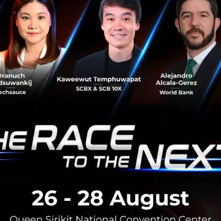
เพื่อเปิดช่องทางบริการรูปแบบใหม่ๆ ให้ลูกค้าของธนาคาร
แบบเข้าถึงตัวลูกค้าผ่านพันธมิตรซึ่งเป็นตัวแทนของธนาคาร
หรือ Banking Agent...
พฤศจิกายน 2, 2018
| By
Techsauce Team
289
News
KBank
CenPay
payment
CENTRAL
KBank appoints Thailand Post as the first
banking agent to provide KBank Service
KASIKORNBANK (KBank) sets out to appoint banking
agents to offer the “KBank Service” which will bring
services closer to customers. Thailand Post, with a
country-wide network, is t...
August 29, 2018
| By
Techsauce Team
4
News
KBank
Banking Agent