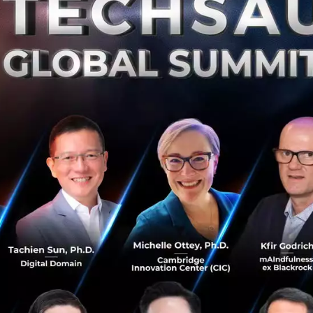
อีกหนึ่ง Banking Agent! SCB จับมือ ไปรษณีย์ไทย
เปิดตัว SCB Service รับฝากเงินที่ไปรษณีย์
ธนาคารไทยพาณิชย์ ร่วมกับ ไปรษณีย์ไทย ประกาศความร่วม
มือทางธุรกิจในการพัฒนาขีดความสามารถในการให้บริการ
ทางการเงิน และเพิ่มช่องทางการเข้าถึงบริการธนาคารภายใต้
ชื่อ “SCB Service” (เอสซีบ...
มิถุนายน 5, 2019
| By
Techsauce Team
384
PR News
SCB
ThaiPost
Banking Agent
ฝากเงินในปั๊มน้ำมัน! ธ.กรุงศรี จับมือ ปั๊มน้ำมัน PT รับ
ฝากเงินเข้าบัญชี
คุณพงษ์อนันต์ ธณัติไตร ประธานคณะเจ้าหน้าที่ด้านธุรกิจ
ลูกค้ารายย่อยและเครือข่ายการขาย ธนาคารกรุงศรีอยุธยา
จำกัด (มหาชน) และ คุณพิทักษ์ รัชกิจประการ ประธานเจ้า
หน้าที่บริหารและกรรมการ...
เมษายน 24, 2019
| By
Techsauce Team