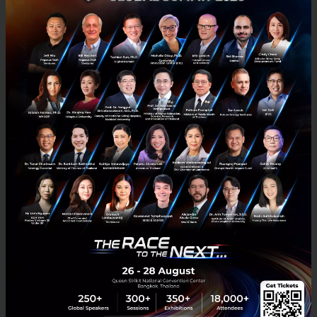
ธุรกิจรถเช่าในญี่ปุ่น ปิ๊งไอเดียปรับรถคันเล็กให้เป็นที่พักค้างคืนได้
เรามักเห็นธุรกิจแปลกๆ ผุดขึ้นในประเทศญี่ปุ่นเสมอ หนึ่งในปัญหาที่เกิดขึ้น
ที่นั่นคือ สถานที่พักสำหรับนักท่องเที่ยวที่ราคาโดนๆ มักเต็มเร็วมาก จึง
ทำให้ Niconnico Rentalcar ผู้ให้บริการ...
กรกฎาคม 7, 2019
| By
Techsauce Team