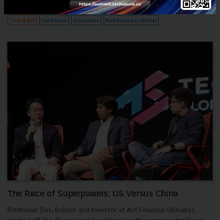
2.5k
Tech & Biz
Car Rental
Innovation
New Business Model
The Race of Superpowers: US Versus China
Riddhiman Das, Builder and Investor at Ant Financial (Alibaba),
started off the discussions by addressing the ongoing trade war