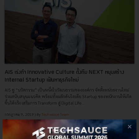
AIS เร่งทำ Innovative Culture ตั้งทีม NEXT หนุนสร้าง
Internal Startup เฟ้นหาธุรกิจใหม่
AIS ชู “นวัตกรรม” เป็นหนึ่งในวัฒนธรรมขององค์กร จัดตั้งหน่วยงานใหม่
ร่วมสนับสนุนแนวคิด พร้อมทั้งผลักดันไอเดีย Startup ของพนักงานให้เกิด
ขึ้นได้จริง เสริมการ Transform สู่ Digital Life...
กรกฎาคม 9, 2019
| By
Techsauce Team
1k
×
News
AIS
Culture
Innovation