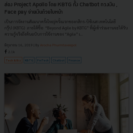
ส่อง Project Apollo โดย KBTG ทั้ง Chatbot ทวงเงิน ,
Face pay จ่ายเงินด้วยใบหน้า
เป็นการจัดงานสัมมนาครั้งใหญ่ครั้งแรกของกสิกร-บิซิเนส เทคโนโลยี
กรุ๊ป (KBTG) ภายใต้ชื่อ “Beyond Agile by KBTG” ที่ผู้เข้าร่วมงานจะได้รับ
ความรู้จริงถึงต้นฉบับการใช้งานของ “Agile” เ...
มิถุนายน 16, 2019
| By
Arocha Phurmtaveepol
2.1k
Tech & Biz
KBTG
FinTech
Chatbot
Finance