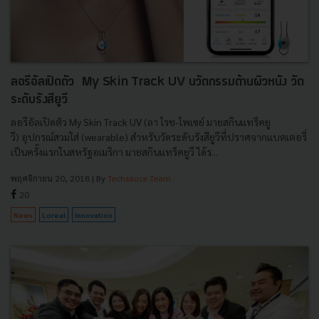
ลอรีอัลเปิดตัว My Skin Track UV นวัตกรรมด้านผิวหนัง วัด
ระดับรังสียูวี
ลอรีอัลเปิดตัว My Skin Track UV (ลา โรช-โพเซย์ มายสกินแทร็คยู
วี) อุปกรณ์สวมใส่ (wearable) สำหรับวัดระดับรังสียูวีที่ปราศจากแบตเตอรี่
เป็นครั้งแรกในสหรัฐอเมริกา มายสกินแทร็คยูวี ได้ร...
พฤศจิกายน 20, 2018
| By
Techsauce Team
20
News
Loreal
Innovation