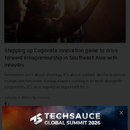
Stepping up Corporate Innovation game to drive
forward Intrapreneurship in Southeast Asia with
Innov8rs
Innovation isn’t about strategy, it’s about culture. As the business
ecosystem has more startup players coming in to work alongside
corporates, it’s also equally as important for c...
January 3, 2019
| By
vanessa
2
×
Tech & Biz
SEA
Innov8rs
Innovation
Intrapreneurship