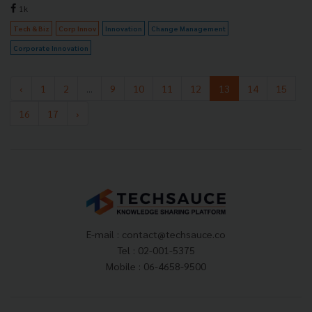
1k
Tech & Biz
Corp Innov
Innovation
Change Management
Corporate Innovation
‹
1
2
...
9
10
11
12
13
14
15
16
17
›
E-mail :
contact@techsauce.co
Tel : 02-001-5375
Mobile : 06-4658-9500