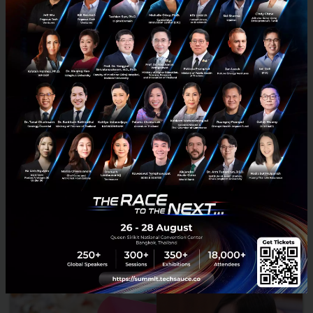
Deep Tech เทคโนโลยีขั้นสูงขับเคลื่อนการเปลี่ยนแปลงโลก ที่ทุก
ภาคส่วนต้องเริ่มตอนนี้
Deep Tech หรือ Deep Technology คำๆนี้เราได้เห็นกันบ่อยมากขึ้นตั้งแต่
ในช่วงปีที่ผ่านมา และในปีนี้ Deep Tech กำลังมีความสำคัญมากขึ้น กล่าวได้
ว่าโลกทุกวันนี้ขับเคลื่อนด้วยเทคโนโลยี ไ...
เมษายน 11, 2018
| By
Techsauce Team
13
Tech & Biz
Deep tech
Blockchain
Innovation
ประเทศไทย 4.0