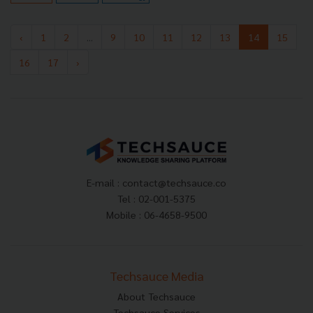
‹
1
2
...
9
10
11
12
13
14
15
16
17
›
E-mail :
contact@techsauce.co
Tel : 02-001-5375
Mobile : 06-4658-9500
Techsauce Media
About Techsauce
Techsauce Services