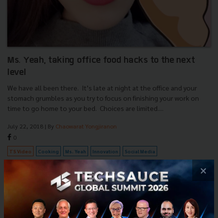
Ms. Yeah, taking office food hacks to the next
level
We have all been there. It’s late at night at the office and your
stomach grumbles as you try to focus on finishing your work on
time to go home to your bed. Choices are limited....
July 22, 2018
| By
Chaowarat Yongjiranon
0
TS Video
Cooking
Ms. Yeah
Innovation
Social Media
×