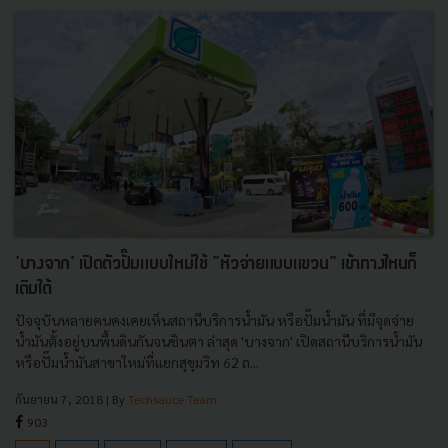
'บางจาก' เปิดตัวปั๊มแบบใหม่ใช้ "หัวจ่ายแบบแขวน" เข้าทางไหนก็
เติมได้
ปัจจุบันหลายคนคงเคยเห็นสถานีบริการน้ำมัน หรือปั๊มน้ำมัน ที่มีจุดจ่าย
น้ำมันตั้งอยู่บนพื้นดินกันจนชินตา ล่าสุด 'บางจาก' เปิดสถานีบริการน้ำมัน
หรือปั๊มน้ำมันสาขาใหม่ที่แยกสุขุมวิท 62 ถ...
กันยายน 7, 2018
| By
Techsauce Team
903