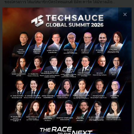
ของโครงการ ได้แก่สมาชิกบัตรไทยแลนด์ อีลีท คาร์ด ได้มีทางเลือ...
×
ธันวาคม 3, 2021
| By
Techsauce Team
1.8k
PR News
investment
cryptocurrency