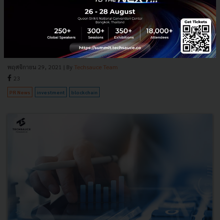
MTS GOLD นำเทคโนโลยีบล็อกเชนยกระดับการลงทุนทองคำ
ผ่านแอป ฯ เป๋าตัง
MTS GOLD แม่ทองสุก เพิ่มประสิทธิภาพการลงทุนทองคำ ในรูปแบบ Gold
wallet ผ่าน แอปฯ เป๋าตัง และผสานเทคโนโลยี BLOCKCHAIN เป็นรายแรก
และรายเดียวของไทย...
พฤศจิกายน 29, 2021
| By
Techsauce Team
23
PR News
investment
blockchain