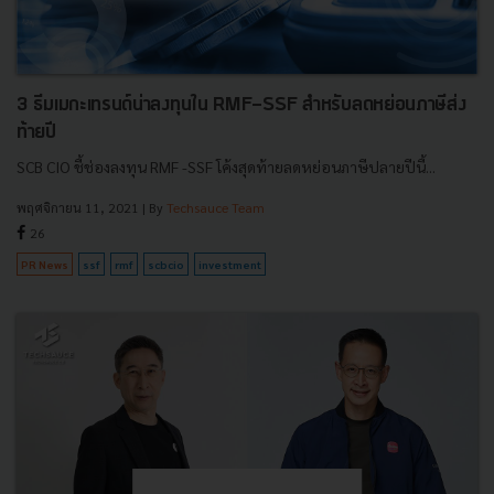
3 ธีมเมกะเทรนด์น่าลงทุนใน RMF-SSF สำหรับลดหย่อนภาษีส่ง
ท้ายปี
SCB CIO ชี้ช่องลงทุน RMF -SSF โค้งสุดท้ายลดหย่อนภาษีปลายปีนี้...
พฤศจิกายน 11, 2021
| By
Techsauce Team
26
PR News
ssf
rmf
scbcio
investment