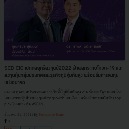
SCB CIO เปิดกลยุทธ์ลงทุนปี2022 ฝ่าผลกระทบโควิด-19 แนะ
ลงทุนหุ้นกลุ่มประเทศและธุรกิจภูมิคุ้มกันสูง พร้อมธีมการลงทุน
แห่งอนาคต
แนะลงทุนกลุ่มประเทศและธุรกิจที่มีภูมิคุ้มกันสูง เช่น หุ้นสหรัฐฯ และยุโรป
โดยเฉพาะหุ้นในกลุ่ม quality growth โดยมีตลาดหุ้นเวียดนามยังเป็น top
pick ในตลาดหุ้น ASEAN...
ธันวาคม 21, 2021
| By
Techsauce Team
8