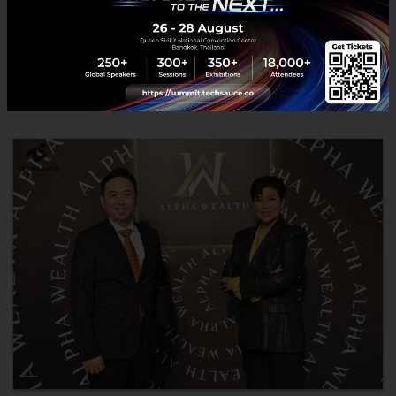
October 2021, has announced its first five investments in startups
which aim to deliver new experiences and convenience t...
March 3, 2022
| By
Techsauce Team
57
News
gowabi
pomelo
startup
carsome