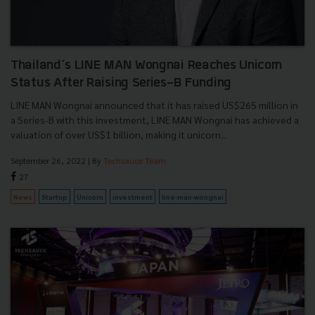
Thailand’s LINE MAN Wongnai Reaches Unicorn
Status After Raising Series-B Funding
LINE MAN Wongnai announced that it has raised US$265 million in
a Series-B with this investment, LINE MAN Wongnai has achieved a
valuation of over US$1 billion, making it unicorn...
September 26, 2022
| By
Techsauce Team
27
News
Startup
Unicorn
investment
line-man-wongnai