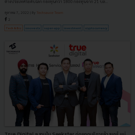
ต่างประเทศระดับโลก กองทุนกว่า 1800 กองทุนจาก 21 บล...
ตุลาคม 7, 2022
| By
Techsauce Team
2
Tech & Biz
innovestx
super-app
investment
cryptocurrency
True Digital ลงทุนใน Seekster ต่อยอดบริการล้างแอร์ แม่