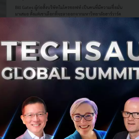
Bill Gates ผู้ก่อตั้งบริษัทไมโครซอฟท์ เป็นคนที่มีความเชื่อมั่น
มาเสมอ ตั้งแต่เขาเลือกที่จะลาออกจากมหาวิทยาลัยฮาร์วาร์ด
ด้วยอายุเพียง 19 ปี ด้วยความเชื่อที่ว่าคอมพิวเตอร์จะกลาย
เป็นหน...
มกราคม 6, 2021
| By
Techsauce Team
284
News
Bill Gates
Investment
Gulf ทุ่มเงิน 2.7 พันล้าน เข้าถือหุ้น 40% ในปตท.
จำหน่ายก๊าซธรรมชาติ (PTT NGD) รุกแผนขยาย
ธุรกิจด้านพลังงาน
กัลฟ์ (Gulf) หนึ่งในผู้ผลิตพลังงานชั้นนำของประเทศไทย ได้
แจ้งถึงการเข้าถือหุ่นสามัญของบริษัท ปตท. จำหน่ายก๊าซ
ธรรมชาติ จำกัด (PTT NGD) ในสัดส่วน 40%...
ธันวาคม 24, 2020
| By
Techsauce Team
0
News
Deal Digest
Gulf
PTT NGD
investment