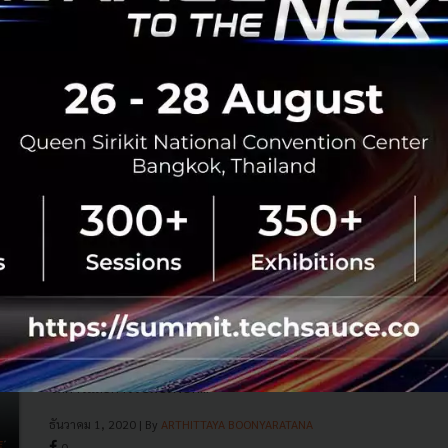
มูลค่ากว่า 300 ล้านดอลลาร์ฯ
Hitachi ได้มีแผนการในการปรับปรุงการทำธุรกิจใหม่ และเพื่อ
การมุ่งเน้นในธุรกิจหลักของตน ทางบริษัทจึงมีนโยบายที่จะขาย
ธุรกิจในต่างประเทศ ซึ่งในแผนการนี้ Hitachi ต้องการขายธุรกิจ
ในต่างปร...
ธันวาคม 14, 2020
| By
Techsauce Team
0
News
hitachi
investment
มอง ‘ความสัมพันธ์ VC - Startup’ ผ่าน ‘การระดม
ทุน’ ในรอบ Series A ของ Arincare ภายใต้ความมุ่น
มั่นที่อยากจะ ‘Make Healthcare Affordable’
จากสถานการณ์การแพร่ระบาดของ Covid-19 ในช่วงตลอด 11
เดือนที่ผ่านมา ประเทศไทยเองก็นับเป็นอีกหนึ่งประเทศที่
สามารถควบคุมการแพร่ระบาดได้ในระดับดี ความสำเร็จในการ
จัดการและการรับมือเพื่อค...
ธันวาคม 1, 2020
| By
ARTHITTAYA BOONYARATANA
0