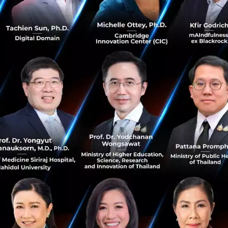
Discord เปิดระดมทุน Series H หลังมูลค่าบริษัทเพิ่ม
เท่าตัวใน 6เดือน
โปรแกรมแชทออนไลน์ ได้กลายเป็นคำตอบกับการเติมเต็ม
ช่องว่างในช่วงเวลากักตัว หลายๆบริษัทต่างผลักดัน
แพลตฟอร์มของตน เพื่อการแย่งชิงส่วนแบ่งทางการตลาดที่มี
อยู่มหาศาลนี้ ซึ่งหนึ่งในโปรแกรม...
ธันวาคม 21, 2020
| By
Techsauce Team
4
News
discord
series h
investment
Luckin Coffee เชนกาแฟจีนคู่แข่ง Starbuck
ถูกก.ล.ต.สหรัฐสั่งปรับเงินกว่า 5,400 ล้านบาท ฐาน
ตกแต่งบัญชีเกินจริง
สำนักงานคณะกรรมการกำกับหลักทรัพย์และตลาดหลักทรัพย์
หรือ ก.ล.ต. ของสหรัฐฯออกแถลงการณ์มีคำสั่งให้ Luckin
Coffee จ่ายค่าปรับเป็นจำนวนเงินกว่า 180 ล้านดอลลาร์ หรือ