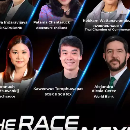
ประมาณ 5,400 ล้านบาท...
ธันวาคม 17, 2020
| By
Techsauce Team
10
News
starbucks
investment
luckin-coffee
Toshiba และ Fuji Electric แข่งขันลงทุนพัฒนาชิป
สำหรับรถยนต์ไฟฟ้ามูลค่าสูงกว่า 1.9 พันล้านดอลลาร์
ด้วยความนิยมด้านการใช้พลังงานทางเลือกที่กำลังเพิ่มขึ้น ผู้
ผลิตรถยนต์จึงต้องมีการสร้างนวัตกรรมที่จะตอบรับความ
ต้องการของลูกค้า สองผู้ผลิตนวัตกรรมเกี่ยวกับไฟฟ้าของญี่ปุ่น
อย่าง Toshiba...
ธันวาคม 15, 2020
| By
Techsauce Team
0
News
toshiba
investment
fuji electric
electric-vehicle
Hitachi เล็งขายกิจการเครื่องใช้ไฟฟ้าในต่างประเทศ