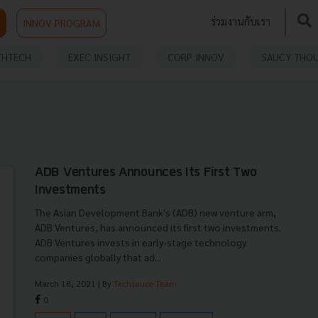
ร่วมงานกับเรา
INNOV PROGRAM
THTECH
EXEC INSIGHT
CORP INNOV
SAUCY THO
ADB Ventures Announces Its First Two
Investments
The Asian Development Bank's (ADB) new venture arm,
ADB Ventures, has announced its first two investments.
ADB Ventures invests in early-stage technology
companies globally that ad...
March 18, 2021
| By
Techsauce Team
0