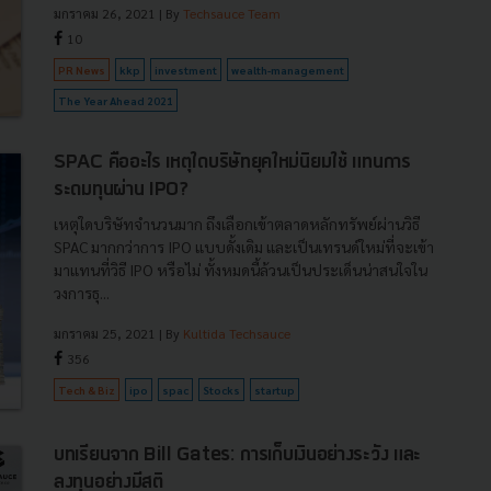
มกราคม 26, 2021
| By
Techsauce Team
10
PR News
kkp
investment
wealth-management
The Year Ahead 2021
SPAC คืออะไร เหตุใดบริษัทยุคใหม่นิยมใช้ แทนการ
ระดมทุนผ่าน IPO?
เหตุใดบริษัทจำนวนมาก ถึงเลือกเข้าตลาดหลักทรัพย์ผ่านวิธี
SPAC มากกว่าการ IPO แบบดั้งเดิม และเป็นเทรนด์ใหม่ที่จะเข้า
มาแทนที่วิธี IPO หรือไม่ ทั้งหมดนี้ล้วนเป็นประเด็นน่าสนใจใน
วงการธุ...
มกราคม 25, 2021
| By
Kultida Techsauce
356
Tech & Biz
ipo
spac
Stocks
startup
บทเรียนจาก Bill Gates: การเก็บเงินอย่างระวัง และ
ลงทุนอย่างมีสติ