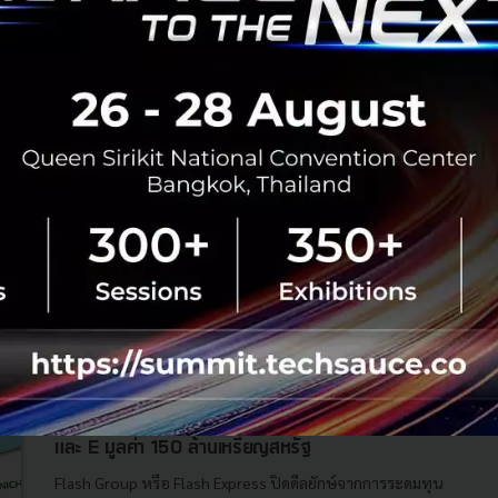
12
Corp Innov
Tech & Biz
esg
innov8rs
investment
gobi-partners
Berkshire Hathaway ลงทุนใน Nubank ธุรกิจ
ฟินเทคในบราซิล หวังดันบริษัทเข้าตลาดหุ้นในปีนี้
Berkshire Hathaway บริษัทโฮลดิ้งของ Warren Buffett
เศรษฐีระดับโลกได้ทุ่มเงินกว่า 500 ล้านดอลลาร์ ลงทุนใน
Nubank ธนาคารดิจิทัลเจ้าแรก ๆ ของบราซิล ซึ่งเป็นที่รู้จักกันดี
ในด้านการเป็น...
มิถุนายน 9, 2021
| By
Techsauce Team
0
News
nubank
investment
warren-buffett
berkshire hathaway
Flash Group ก้าวสู่ยูนิคอร์น หลังปิดดีล Series D+
และ E มูลค่า 150 ล้านเหรียญสหรัฐ
Flash Group หรือ Flash Express ปิดดีลยักษ์จากการระดมทุน