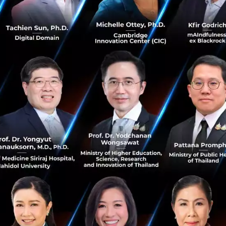
กรกฎาคม 27, 2021
| By
Techsauce Team
0
News
defi
scb10x
investment
Impact Collective Launches 2nd
Accelerator Program to Solve Global
Challenges 🌏
A community-driven investment and acceleration
program seeking impact makers whose products and
services can solve environmental, social, and economic
challenges. ......
July 15, 2021
| By
Impact Collective
21
News
Investment
Accerelator
Social Impact Venture
SDG Impact Accelerator Programme