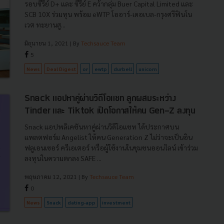
รอบซีรีย์ D+ และ ซีรีย์ E คว้ากลุ่ม Buer Capital Limited และ
SCB 10X ร่วมทุน พร้อม eWTP โออาร์-เดอเบล-กรุงศรีฟินโน
เวต ทะยานสู...
มิถุนายน 1, 2021
| By
Techsauce Team
5
News
Deal Digest
or
ewtp
durbell
unicorn
Snack แอปหาคู่ผ่านวิดีโอแชท ลูกผสมระหว่าง
Tinder และ Tiktok เปิดโอกาสให้คน Gen-Z ลงทุน
Snack แอปพลิเคชันหาคู่ผ่านวิดีโอแชท ได้ประกาศบน
แพลตฟอร์ม Angelist ให้คน Generation Z ไม่ว่าจะเป็นอิน
ฟลูเอนเซอร์ ครีเอเตอร์ หรือผู้ใช้งานในชุมชนออนไลน์ เข้าร่วม
ลงทุนในความตกลง SAFE ...
พฤษภาคม 12, 2021
| By
Techsauce Team
0
News
Snack
dating-app
investment