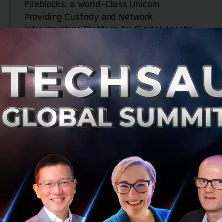
Fireblocks, a World-Class Unicorn
Providing Custody and Network
Infrastructure Platform for Digital Assets.
SCB 10X, a holding company under the Siam Commercial
Bank (SCB) Group, recently announced its investment in
Fireblocks, a custody platform for digital assets....
July 29, 2021
| By
Techsauce Team
28
News
Deal Digest
PR News
scb10x
fireblocks
investment
moonshot-mission
SCB10X ทุ่มเงินเพิ่มอีก 110 ล้านเหรียญจาก
Venture Capital Fund เดินหน้าลงทุน
Blockchain DeFi และ Digital Asset ต่อเนื่อง
ธนาคารไทยพาณิชย์ (SCB) ยังคงสำรวจโอกาสทางธุรกิจใน
น่านน้ำของเทคโนโลยีการเงิน Decentralized Finance (DeFi)
และ Blockchain อย่างต่อเนื่อง โดยล่าสุด SCB10X บริษัทโฮ
ลดิ้งคอมพานีในกลุ่มธ...