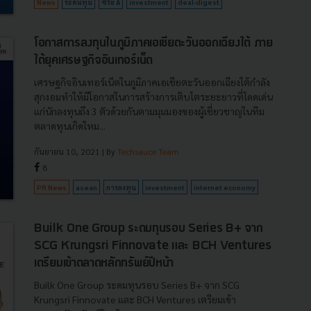
News
ระดมทุน
ซีรีย์ A
investment
deal-digest
โอกาสการลงทุนในภูมิภาคเอเชียตะวันออกเฉียงใต้ ภาย
ใต้ยุคเศรษฐกิจอินเทอร์เน็ต
เศรษฐกิจอินเทอร์เน็ตในภูมิภาคเอเชียตะวันออกเฉียงใต้กำลัง
สุกงอมทำให้มีโอกาสในการสร้างการเติบโตระยะยาวที่โดดเด่น
แก่นักลงทุนถึง 3 ตัวด้วยกันตามมุมมองของผู้เชี่ยวชาญในทีม
ตลาดทุนเกิดใหม...
กันยายน 10, 2021
| By
Techsauce Team
8
PR News
asean
การลงทุน
investment
internet economy
Builk One Group ระดมทุนรอบ Series B+ จาก
SCG Krungsri Finnovate และ BCH Ventures
เตรียมเข้าตลาดหลักทรัพย์ปีหน้า
Builk One Group ระดมทุนรอบ Series B+ จาก SCG
Krungsri Finnovate และ BCH Ventures เตรียมเข้า