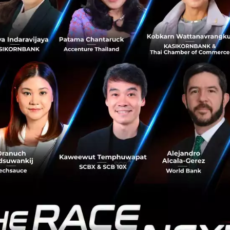
SCB 10X to invest in Ape Board, Asia’s
fast-growing DeFi asset aggregator and
portfolio dashboard
SCB 10X to invest in Ape Board, Asia’s fast-growing DeFi
asset aggregator and portfolio dashboard...
July 15, 2021
| By
Techsauce Team
6
News
scb10x
ape-board
investment
Innov8rs Connect Unconference 2021: ESG
Investing Takes Off in Southeast Asia
Paul Ark, ESG & Sustainability Advisor to pan-Asian
venture capital firm Gobi Partners hosts a special
session, “ESG Investing Takes Off in Southeast Asia” as
part of Innov8rs Conn...
June 17, 2021
| By
Techsauce Team