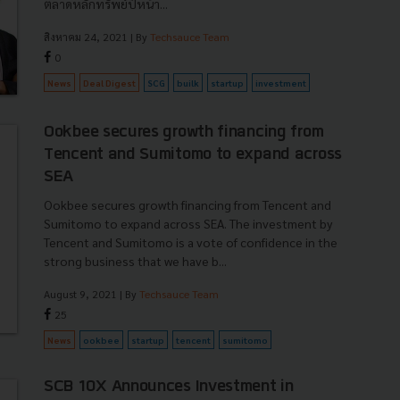
ตลาดหลักทรัพย์ปีหน้า...
สิงหาคม 24, 2021
| By
Techsauce Team
0
News
Deal Digest
SCG
builk
startup
investment
Ookbee secures growth financing from
Tencent and Sumitomo to expand across
SEA
Ookbee secures growth financing from Tencent and
Sumitomo to expand across SEA. The investment by
Tencent and Sumitomo is a vote of confidence in the
strong business that we have b...
August 9, 2021
| By
Techsauce Team
25
News
ookbee
startup
tencent
sumitomo
SCB 10X Announces Investment in