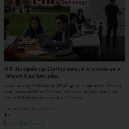
MIT ปรับกฎเหล็กหนุน Startup รับกระแส AI อาจารย์-นศ. ลา
ไปทำธุรกิจได้แบบไร้ความเสี่ยง
เจาะลึกแผนปฏิรูปครั้งใหญ่ของ MIT แก้กฎการลางานและดรอปเรียน เปิด
ทางอาจารย์และนักศึกษาปั้น Startup รับเทรนด์ AI บูม ล้มแล้วกลับมา
เรียนต่อได้ทันที พร้อมทุนหนุนเกือบ 3 ล้านบาท...
เมษายน 2, 2026
| By
Techsauce Team
0
News
ai
mit
startup