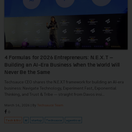
4 Formulas for 2026 Entrepreneurs: N.E.X.T –
Building an AI-Era Business When the World Will
Never Be the Same
Techsauce CEO shares the N.E.X.T framework for building an AI-era
business: Navigate Technology, Experiment Fast, Exponential
Thinking, and Trust & Tribe — straight from Davos insi...
March 16, 2026
| By
Techsauce Team
0
Tech & Biz
AI
startup
Techsauce
agentic-ai