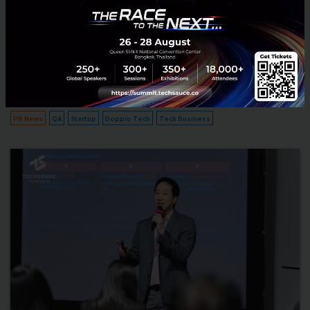
กำไร ไม่ใช่เบรกฉุดรั้งธุรกิจ
ไขความลับ ทำไมการพยายามทำให้ซอฟต์แวร์ไร้ Bug ถึงอาจทำให้ธุรกิจ
พัง เจาะลึกกลยุทธ์ Software Testing ที่เน้น Risk-Based เพื่อรักษาสมดุล
ระหว่าง Quality และ Time-to-Market พร้อมมุมมองจา...
มีนาคม 18, 2026
| By
Techsauce Team
0
PR News
QA
Startup
Doppio Tech
Tech Business