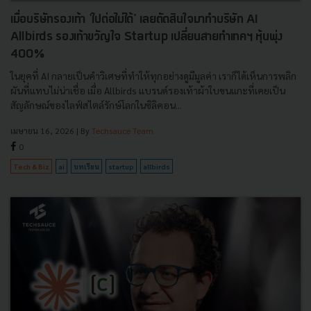
เมื่อบริษัทรองเท้า 'ไปต่อไม่ได้' เลยตัดสินใจมาทำบริษัท AI
Allbirds รองเท้าขวัญใจ Startup เปลี่ยนสายทำเทคฯ หุ้นพุ่ง
400%
ในยุคที่ AI กลายเป็นคำวิเศษที่ทำให้ทุกอย่างดูมีมูลค่า เราก็ได้เห็นการพลิก
ผันที่แทบไม่น่าเชื่อ เมื่อ Allbirds แบรนด์รองเท้าผ้าใบขนแกะที่เคยเป็น
สัญลักษณ์ของไลฟ์สไตล์รักษ์โลกในซิลิคอน...
เมษายน 16, 2026
| By
Techsauce Team
0
Tech & Biz
ai
บทเรียน
startup
allbirds