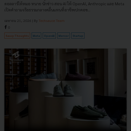
ดอลลาร์ให้หมอ ทนาย นักข่าว สอน AI ให้ OpenAI, Anthropic และ Meta
เปิดคำถามจริยธรรมกลางคลื่นแทนที่อาชีพปกคอข...
เมษายน 21, 2026
| By
Techsauce Team
0
Saucy Thoughts
Meta
OpenAI
Mercor
Startup