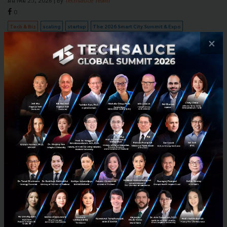
มีนาคม 25, 2026
| By
Techsauce Team
0
Tech & Biz
scaling
startup
The 2026 Smart City Summit & Expo
×
Test นานจนคู่แข่งแซงหน้า? ถอดบทเรียนโดย Doppio Tech
เมื่อกลยุทธ์ Software Testing ที่ดี ต้องเป็นเครื่องยนต์สร้าง