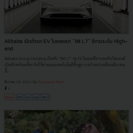
Alibaba เปิดตัวรถ EV โมเดลแรก “IM L7” ซีดานระดับ High-
end
Alibaba Group Holding เปิดตัว "IM L7" รถ EV โมเดลซีดานระดับไฮเอนด์
เปิดตัวพร้อมที่ชาร์จไร้สายและเทคโนโลยีขั้นสูง วางจำหน่ายเดือนมีนาคม
นี้...
มีนาคม 18, 2022
| By
Techsauce Team
1
News
MG
ev
mg
IML7