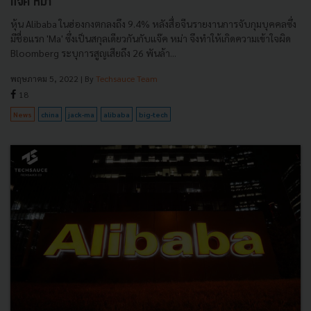
แจ๊ค หม่า'
หุ้น Alibaba ในฮ่องกงตกลงถึง 9.4% หลังสื่อจีนรายงานการจับกุมบุคคลซึ่ง
มีชื่อแรก 'Ma' ซึ่งเป็นสกุลเดียวกันกับแจ๊ค หม่า จึงทำให้เกิดความเข้าใจผิด
Bloomberg ระบุการสูญเสียถึง 26 พันล้า...
พฤษภาคม 5, 2022
| By
Techsauce Team
18
News
china
jack-ma
alibaba
big-tech