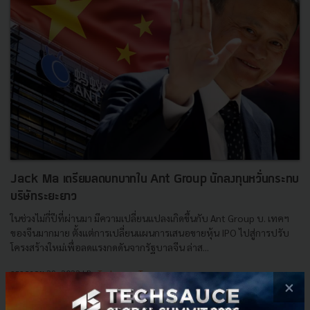
Jack Ma เตรียมลดบทบาทใน Ant Group นักลงทุนหวั่นกระทบ
บริษัทระยะยาว
ในช่วงไม่กี่ปีที่ผ่านมา มีความเปลี่ยนแปลงเกิดขึ้นกับ Ant Group บ. เทคฯ
ของจีนมากมาย ตั้งแต่การเปลี่ยนแผนการเสนอขายหุ้น IPO ไปสู่การปรับ
โครงสร้างใหม่เพื่อลดแรงกดดันจากรัฐบาลจีน ล่าส...
กรกฎาคม 29, 2022
| By
Techsauce Team
×
9
News
alibaba
a-share
jack-ma
ant-group