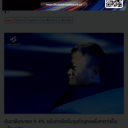
กรกฎาคม 27, 2022
| By
Techsauce Team
0
News
ฮ่องกง
alibaba
อาลีบาบา
แจ็ค-หม่า
หุ้นอาลีบาบาตก 9.4% หลังข่าวลือจับกุมตัวบุคคลซึ่งคาดว่าเป็น '