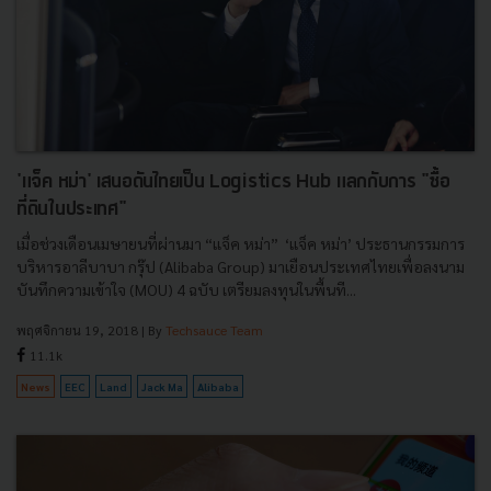
'แจ็ค หม่า' เสนอดันไทยเป็น Logistics Hub แลกกับการ "ซื้อ
ที่ดินในประเทศ"
เมื่อช่วงเดือนเมษายนที่ผ่านมา “แจ็ค หม่า” ‘แจ็ค หม่า’ ประธานกรรมการ
บริหารอาลีบาบา กรุ๊ป (Alibaba Group) มาเยือนประเทศไทยเพื่อลงนาม
บันทึกความเข้าใจ (MOU) 4 ฉบับ เตรียมลงทุนในพื้นที...
พฤศจิกายน 19, 2018
| By
Techsauce Team
11.1k
News
EEC
Land
Jack Ma
Alibaba