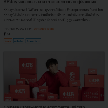
KKday จับมือกับอาลีบาบา วางแผนขยายตลาดสู่ประเทศจีน
KKday ประกาศว่าได้รับการลงทุนจาก Alibaba Entrepreneurs Fund โดย
KKday ได้เริ่มโครงการความร่วมมือกับอาลีบาบาแล้วด้วยการเปิดตัวร้าน
สาขาแรกของแบรนด์ (Flagship Store) บน Fliggy แพลตฟอร...
กรกฎาคม 9, 2018
| By
Techsauce Team
54
News
Alibaba
Travel tech
Chinese Cross-Border ecommerce unicorn