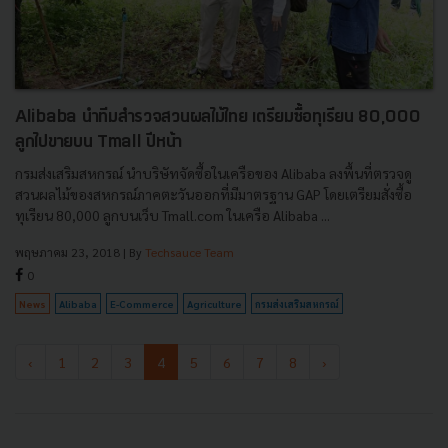
Alibaba นำทีมสำรวจสวนผลไม้ไทย เตรียมซื้อทุเรียน 80,000
ลูกไปขายบน Tmall ปีหน้า
กรมส่งเสริมสหกรณ์ นำบริษัทจัดซื้อในเครือของ Alibaba ลงพื้นที่ตรวจดู
สวนผลไม้ของสหกรณ์ภาคตะวันออกที่มีมาตรฐาน GAP โดยเตรียมสั่งซื้อ
ทุเรียน 80,000 ลูกบนเว็บ Tmall.com ในเครือ Alibaba ...
พฤษภาคม 23, 2018
| By
Techsauce Team
0
News
Alibaba
E-Commerce
Agriculture
กรมส่งเสริมสหกรณ์
‹
1
2
3
4
5
6
7
8
›