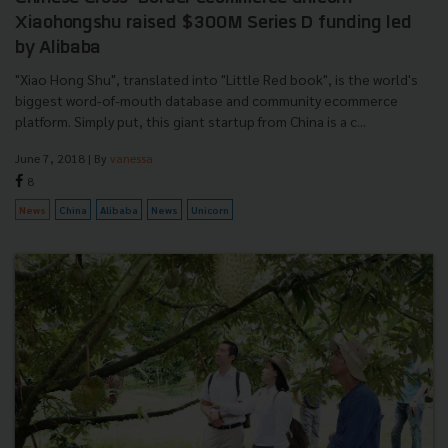
Xiaohongshu raised $300M Series D funding led
by Alibaba
"Xiao Hong Shu", translated into "Little Red book", is the world's
biggest word-of-mouth database and community ecommerce
platform. Simply put, this giant startup from China is a c...
June 7, 2018
| By
vanessa
8
News
China
Alibaba
News
Unicorn