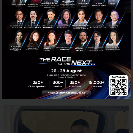
'แจ็ค หม่า' เกษียณตัวเอง: ลงจากตำแหน่งประธานฯ Alibaba
จริงภายในปีหน้า
ก่อนหน้านี้มีข่าวออกมาว่า 'แจ็ค หม่า' (Jack Ma) กำลังจะลงจากตำแหน่ง
ประธานกรรมการบริหาร (Executive Chairman) ของบริษัท Alibaba
Group ภายในวันจันทร์นี้ โดยเตรียมทำงานเกี่ยวกับด้านการ...
กันยายน 10, 2018
| By
Techsauce Team
34
News
China
Jack Ma
Alibaba
E-Commerce