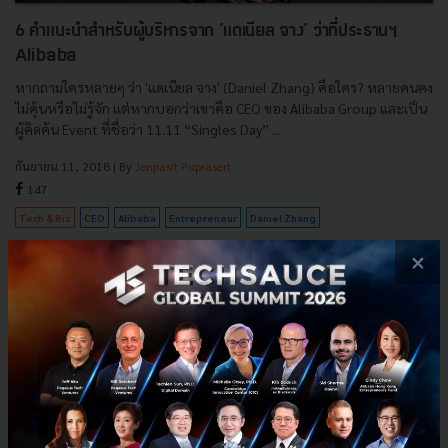
6 คำแนะนำสำหรับผู้บริหารจาก 'แดเนียล จาง' ว่าที่ประธานฯ
Alibaba
หากถามใครหลายๆ ว่า 'แดเนียล จาง' (Daniel Zhang) คือใคร? หลายคนคง
ไม่คุ้นหรือไม่รู้จัก แต่หากบอกว่าเขาคือ CEO ของ Alibaba Group และเป็น
ผู้คิดค้น Event ที่ชื่อว่า 11.11 “Singles Day” ...
กันยายน 11, 2018
| By
Jenpasit Puprasert
147
Tech & Biz
CEO
Alibaba
Entrepreneur
Daniel Zhang
×