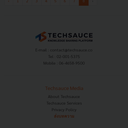
‹
1
2
3
4
5
6
7
8
›
E-mail :
contact@techsauce.co
Tel : 02-001-5375
Mobile : 06-4658-9500
Techsauce Media
About Techsauce
Techsauce Services
Privacy Policy
ส่งบทความ