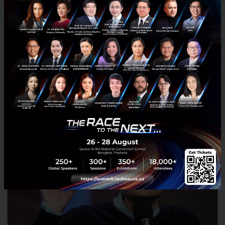
บัญญัติ 10 ประการสู่ความสำเร็จโดย แจ็ค หม่า แห่ง Alibaba
ในเวลานี้คงไม่มีใครไม่รู้จัก แจ็ค หม่า ผู้ก่อตั้ง Alibaba บริษัท e-commerce
รายใหญ่ของจีนที่ประสบความสำเร็จอย่างมากจนทำให้ หม่า กลายเป็น
บุคคลที่ร่ำรวยที่สุดในประเทศจีน ตัวเขาเองเริ...
สิงหาคม 28, 2015
| By
Techsauce Team
53
Tech & Biz
Alibaba
Jack Ma
Startup