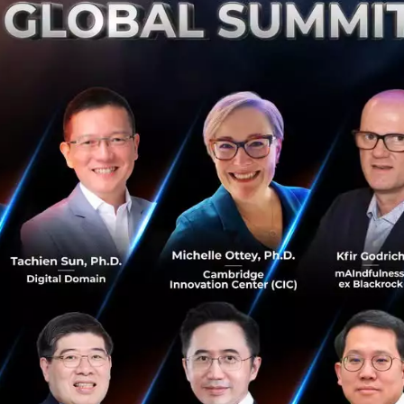
บทสัมภาษณ์พิเศษกับ 3 Fintech Startup ที่น่า
จับตาในโครงการ Bangkok Bank InnoHub
ช่วง 2 ปีที่ผ่านมานี้เราได้เห็นโครงการ Accelerator หรือ
โครงการที่บ่มเพาะ Startup เกิดขึ้นในประเทศไทยมากขึ้น ซึ่ง
หลายโครงการประสบความสำเร็จต่อเนื่องมาหลายปี หนึ่งใน
โครงการที่เปิดตัว...
ตุลาคม 9, 2017
| By
Issaree Chulakasem
1
Tech & Biz
Bambu
bento
canopy
Startup
Bangkok Bank partners with Nest to draw
8 new startups into its Global FinTech
Accelerator Program
Bangkok - June 27, 2017: Bangkok Bank Public Company
Limited (Bangkok Bank) and its partner Nest, a global
innovation platform supporting entrepreneurs, have
selected eight of the ...