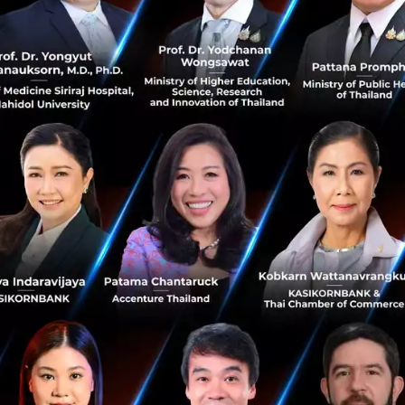
June 28, 2017
| By
Techsauce Team
0
News
Nest
FinTech
FinTech
Thailand
ธนาคารกรุงเทพเล็งเปิดสาขาเพิ่ม 20 สาขา สวนกระแส
Digital Banking
ธนาคารกรุงเทพ ธนาคารที่ใหญ่ที่สุดในประเทศโดยวัดจาก
มูลค่าสินทรัพย์ กำลังมีนโยบางที่สวนทางกับธนาคารอื่นๆที่จะ
ลดสาขาต่างๆลง โดยมีแผนที่จะเปิดสาขาเพิ่มอีก 20 สาขาในปี
นี้......
มิถุนายน 15, 2017
| By
Techsauce Team
0
News
BBL
FinTech
Enterprise
Bangkok Bank
ธนาคารกรุงเทพ จับมือ Nest VC ค้นหาสตาร์ทอัพ
กลุ่มฟินเทคจากทุกมุมโลก เปิดตัว ‘Bangkok Bank