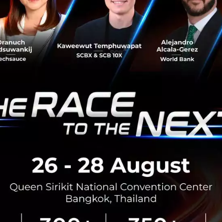
InnoHub’ หวังไทยเป็นประตูสู่อาเซียน
มาแล้วอีกหนึ่งธนาคารยักษ์ใหญ่ของไทยธนาคารกรุงเทพ เปิด
ตัวโครงการ “Bangkok Bank InnoHub”ร่วมกับ เนสท์ (Nest)
ที่เป็นผู้เชี่ยวชาญด้านการลงทุนและพาร์ทเนอร์กับองค์กร
ขนาดใหญ่ทั่วโลกโดยเ...
มีนาคม 16, 2017
| By
Techsauce Team
0
PR News
Nest
PR News
FinTech
Innovate
แบงก์กรุงเทพผนึกกสิกรไทย ติดตั้งอีดีซี 550,000
เครื่องทั่วประเทศ สนับสนุนโครงสร้างพื้นฐานการชำระ
เงินของประเทศ
ธนาคารกรุงเทพและกสิกรไทย 2 ผู้นำธุรกิจเครื่องรับบัตรที่มี
ส่วนแบ่งตลาดรวม 70% ภายใต้ความร่วมมือ “กิจการการค้า
ร่วมโครงการอีเพเม้นต์” ได้รับการคัดเลือกจากกระทรวงการ
คลังให้ติดตั้งเครื่...
มีนาคม 14, 2017
| By
Techsauce Team
0