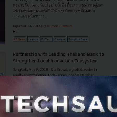
ตอบรับกับ Trend ที่เปลี่ยนไปนี้ เพื่อที่จะสามารถดำรงอยู่และ
แข่งขันกับโลกอนาคตได้” CPO ของ Canopy หนึ่งในแปด
Finalist ของโครงการ ...
พฤษภาคม 23, 2018
| By
Jenpasit Puprasert
1
PR News
canopy
FinTech
Finance
Bangkok Bank
Partnership with Leading Thailand Bank to
Strengthen Local Innovation Ecosystem
Bangkok, May 9, 2018 - OurCrowd, a global leader in
equity crowdfunding, today announced its further
expansion in Asia, with an innovative partnership with
Bangkok Bank Public Comp...
May 9, 2018
| By
Susan
0
PR News
News
OurCrowd
Partnership
Bangkok Bank