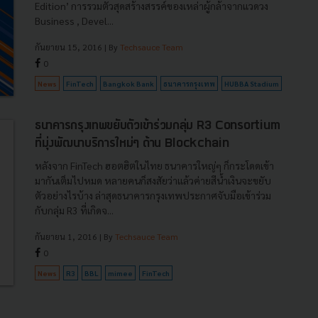
Edition’ การรวมตัวสุดสร้างสรรค์ของเหล่าผู้กล้าจากแวดวง
Business , Devel...
กันยายน 15, 2016
| By
Techsauce Team
0
News
FinTech
Bangkok Bank
ธนาคารกรุงเทพ
HUBBA Stadium
ธนาคารกรุงเทพขยับตัวเข้าร่วมกลุ่ม R3 Consortium
ที่มุ่งพัฒนาบริการใหม่ๆ ด้าน Blockchain
หลังจาก FinTech ฮอตฮิตในไทย ธนาคารใหญ่ๆ ก็กระโดดเข้า
มากันเต็มไปหมด หลายคนก็สงสัยว่าแล้วค่ายสีน้ำเงินจะขยับ
ตัวอย่างไรบ้าง ล่าสุดธนาคารกรุงเทพประกาศจับมือเข้าร่วม
กับกลุ่ม R3 ที่เกิดจ...
กันยายน 1, 2016
| By
Techsauce Team
0
News
R3
BBL
mimee
FinTech