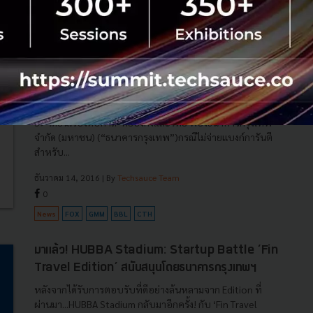
PR News
EDC
Grow
KBank
payment
Fox จัดหนัก! ฟ้องธนาคารกรุงเทพ 2,500 ล้านบาท
ไม่จ่ายแบงก์การันตี กรณี Grammy CTH ค้างจ่ายค่า
รายการ
ฟ็อกซ์ เน็ตเวิร์ค กรุ๊ป เอเชีย (“ฟ็อกซ์”) ประกาศวันนี้ 14 ธ.ค
59 ได้ยื่นเรื่องต่อศาล ที่ฮ่องกงและไทย ฟ้องธนาคารกรุงเทพ
จำกัด (มหาชน) (“ธนาคารกรุงเทพ”)กรณีไม่จ่ายแบงก์การันตี
สำหรับ...
ธันวาคม 14, 2016
| By
Techsauce Team
0
News
FOX
GMM
BBL
CTH
มาแล้ว! HUBBA Stadium: Startup Battle ‘Fin
Travel Edition’ สนับสนุนโดยธนาคารกรุงเทพฯ
หลังจากได้รับการตอบรับที่ดีอย่างล้นหลามจาก Edition ที่
ผ่านมา...HUBBA Stadium กลับมาอีกครั้ง! กับ ‘Fin Travel