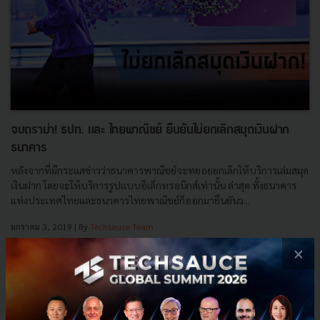
จบดราม่า! ธปท. และ ไทยพาณิชย์ ยืนยันไม่ยกเลิกสมุดเงินฝาก
ธนาคาร
หลังจากที่มีกระแสข่าวว่าธนาคารพาณิชย์จะทยอยยกเลิกให้บริการเล่มสมุด
เงินฝาก โดยจะให้บริการรูปแบบอิเล็กทรอนิกส์เท่านั้น ล่าสุด ทั้งธนาคาร
แห่งประเทศไทยและธนาคารไทยพาณิชย์ก็ออกมายืนยันว...
มกราคม 3, 2019
| By
Techsauce Team
40
×
News
SCB
BOT
banking