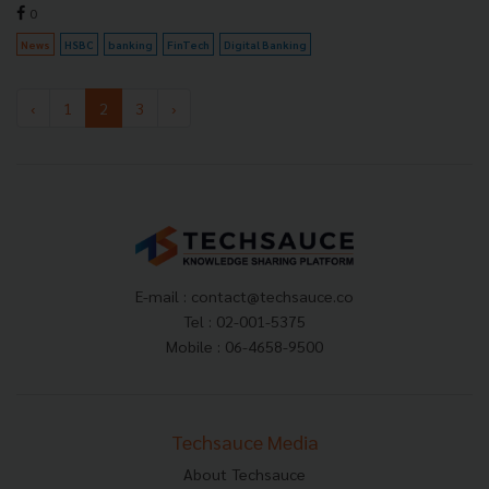
0
News
HSBC
banking
FinTech
Digital Banking
‹
1
2
3
›
E-mail :
contact@techsauce.co
Tel : 02-001-5375
Mobile : 06-4658-9500
Techsauce Media
About Techsauce