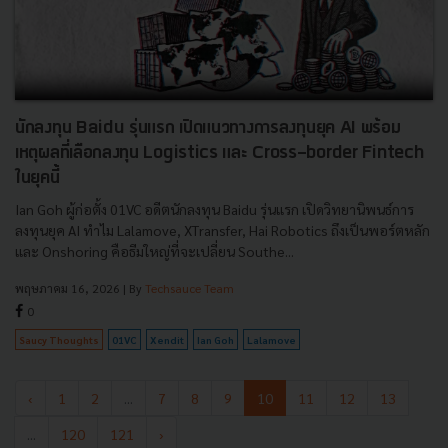
นักลงทุน Baidu รุ่นแรก เปิดแนวทางการลงทุนยุค AI พร้อม
เหตุผลที่เลือกลงทุน Logistics และ Cross-border Fintech
ในยุคนี้
Ian Goh ผู้ก่อตั้ง 01VC อดีตนักลงทุน Baidu รุ่นแรก เปิดวิทยานิพนธ์การ
ลงทุนยุค AI ทำไม Lalamove, XTransfer, Hai Robotics ถึงเป็นพอร์ตหลัก
และ Onshoring คือธีมใหญ่ที่จะเปลี่ยน Southe...
พฤษภาคม 16, 2026
| By
Techsauce Team
0
Saucy Thoughts
01VC
Xendit
Ian Goh
Lalamove
‹
1
2
...
7
8
9
10
11
12
13
...
120
121
›