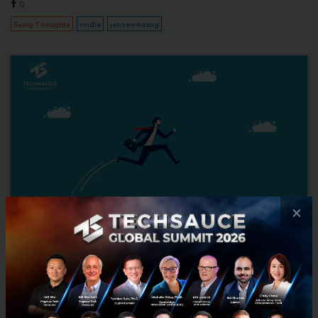
0
Saucy Thoughts
nvidia
jensen-huang
×
การเปลี่ยนสาย คือ ‘เริ่มใหม่’ จริงไหม? บทเรียนจากอดีต สส. ที่
กลายเป็นผู้บริหาร Hollywood
Description: จากวิทยาศาสตร์ สู่การเมือง ก่อนเข้าสู่โลก AI และ