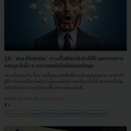
รู้จัก ‘สมองป๊อปคอร์น’ ภาวะที่โฟกัสอะไรจริงไม่ได้ ผลมาจากการ
ชอบดูอะไรเร็ว ๆ อาการเสพติดโซเชียลจนสติหลุด
สมองป๊อปคอร์น คือภาวะที่สมองเสพติดสิ่งกระตุ้นอยู่ตลอดเวลา จนทำให้
รู้สึกว่าโลกในชีวิตจริงมันน่าเบื่อและดึงความสนใจเราไม่ได้ หลายคนจึงเริ่ม
โฟกัสกับอะไรนานๆ ได้ยากขึ้น เพราะสมองคุ้นชิ...
มิถุนายน 15, 2026
| By
Techsauce Team
0
Saucy Thoughts
สมอง
การทำงาน
สมองป๊อปคอร์น
Popcorn Brain