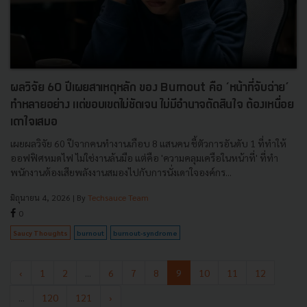
ผลวิจัย 60 ปีเผยสาเหตุหลัก ของ Burnout คือ ‘หน้าที่จับฉ่าย’
ทำหลายอย่าง แต่ขอบเขตไม่ชัดเจน ไม่มีอำนาจตัดสินใจ ต้องเหนื่อย
เดาใจเสมอ
เผยผลวิจัย 60 ปีจากคนทำงานเกือบ 8 แสนคน ชี้ตัวการอันดับ 1 ที่ทำให้
ออฟฟิศหมดไฟ ไม่ใช่งานล้นมือ แต่คือ 'ความคลุมเครือในหน้าที่' ที่ทำ
พนักงานต้องเสียพลังงานสมองไปกับการนั่งเดาใจองค์กร...
มิถุนายน 4, 2026
| By
Techsauce Team
0
Saucy Thoughts
burnout
burnout-syndrome
‹
1
2
...
6
7
8
9
10
11
12
...
120
121
›