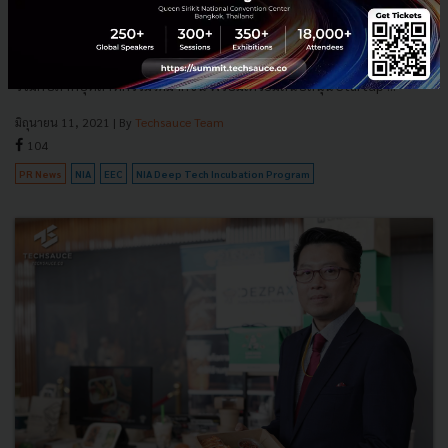
Startup สาย ARI Tech ชี้มูลค่าสูงถึง 3 แสนล้านเหรียญ
"NIA Deep Tech Incubation Program @EEC" โครงการเตรียมสร้าง
Sandbox แห่งใหม่ในการสานฝัน Startup ไทยให้เติบโต และมีการทำงาน
ร่วมกับภาคอุตสาหกรรมได้มากขึ้น พร้อมเตรียมสนับสนุน Startup ...
มิถุนายน 11, 2021
| By
Techsauce Team
104
PR News
NIA
EEC
NIA Deep Tech Incubation Program