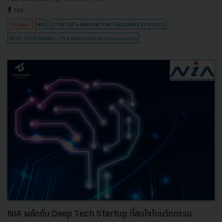
789
PR News
NIA
STARTUP x INNOVATION THAILAND EXPO 2021
DEEP TECH RISING …The Next Frontier of Innovation
NIA ผลักดัน Deep Tech Startup ที่สนใจในนวัตกรรม