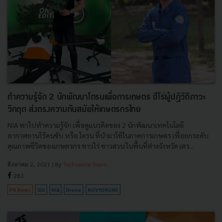
ทำความรู้จัก 2 นักพัฒนาโดรนเพื่อการเกษตร ฮีโร่ผู้ปฏิวัติภาวะ
วิกฤต ส่งตรงความทันสมัยให้เกษตรกรไทย
NIA พาไปทำความรู้จัก เพื่อดูแนวคิดของ 2 นักพัฒนาเทคโนโลยี
อากาศยานไร้คนขับ หรือ โดรน ที่นำมาใช้ในภาคการเกษตร เพื่อยกระดับ
คุณภาพชีวิตของเกษตรกร ชาวไร่ ชาวสวน ในพื้นที่ต่างจังหวัด เตร...
สิงหาคม 2, 2021
| By
Techsauce Team
283
PR News
SID
NIA
Drone
NOVYDRONE