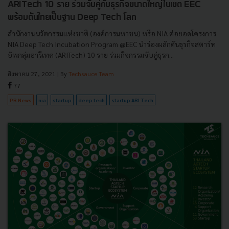
ARITech 10 ราย ร่วมจับคู่กับธุรกิจขนาดใหญ่ในเขต EEC
พร้อมดันไทยเป็นฐาน Deep Tech โลก
สำนักงานนวัตกรรมแห่งชาติ (องค์การมหาชน) หรือ NIA ต่อยอดโครงการ
NIA Deep Tech Incubation Program @EEC นำร่องผลักดันธุรกิจสตาร์ท
อัพกลุ่มอารีเทค (ARITech) 10 ราย ร่วมกิจกรรมจับคู่ธุรก...
สิงหาคม 27, 2021
| By
Techsauce Team
77
PR News
nia
startup
deep tech
startup ARI Tech