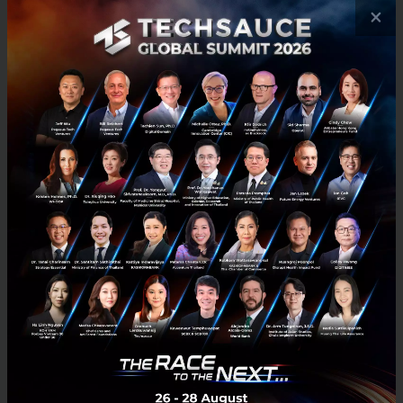
×
มิถุนายน 30, 2021
| By
Techsauce Team
35
News
NIA
startup
innavation
NIA หนุนพื้นที่ EEC เป็น Sandbox แห่งใหม่ พร้อมเดินเกมปั้น