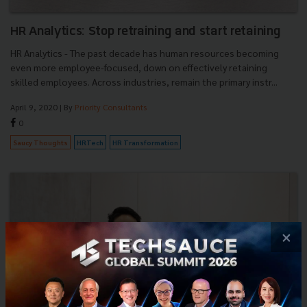
HR Analytics: Stop retraining and start retaining
HR Analytics - The past decade has human resources becoming
even more employee-focused, down on effectively retaining
skilled employees. Across industries, remain the primary instr...
April 9, 2020
| By
Priority Consultants
0
Saucy Thoughts
HRTech
HR Transformation
×