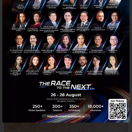
ลมเปลี่ยนทิศ! COVID-19 จุดเปลี่ยนสำคัญของทรัพยากรบุคคล
(HR)
TalentMind บริษัทด้านเทคโนโลยีทรัพยากรบุคคล หน่วยธุรกิจในเครือ
AnyMind Group กล่าวถึงทิศทางสถานการณ์ภาพรวมของทรัพยากรบุคคล
ในประเทศไทย และการเตรียมตัวรับมือกับสิ่งที่กำลังจะเกิดขึ้น...
เมษายน 7, 2020
| By
Natcha Wattana
10
PR News
hrtech
HRTech
Digital HR
HR Transformation