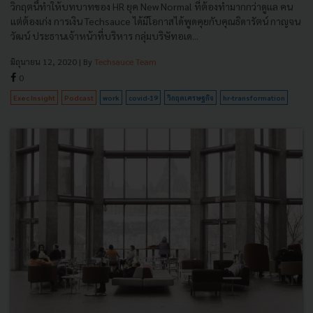
วิกฤตนี้ทำให้บทบาทของ HR ยุค New Normal ที่ต้องทำมากกว่าดูเเล คน
แต่ต้องเก่ง การเงิน Techsauce ได้มีโอกาสได้พูดคุยกับคุณธิดารัตน์ กาญจน
วัฒน์ ประธานเจ้าหน้าที่บริหาร กลุ่มบริษัทอเด...
มิถุนายน 12, 2020
| By
Techsauce Team
0
Exec Insight
Podcast
work
covid-19
วิกฤตเศรษฐกิจ
hr-transformation